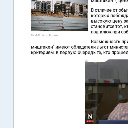
миштакен" ("цена
В отличие от обы
которых побежд
высокую цену за
становится тот,
под ключ при со
Flash90. Фото: Н.Шохат
Возможность при
миштакен" имеют обладатели льгот минист
критериям, в первую очередь те, кто проше