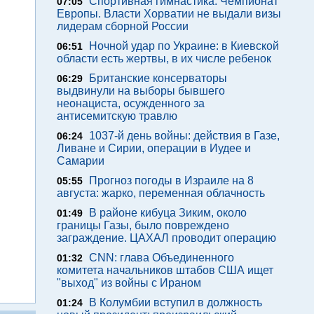
Спортивная гимнастика. Чемпионат
07:05
Европы. Власти Хорватии не выдали визы
лидерам сборной России
Ночной удар по Украине: в Киевской
06:51
области есть жертвы, в их числе ребенок
Британские консерваторы
06:29
выдвинули на выборы бывшего
неонациста, осужденного за
антисемитскую травлю
1037-й день войны: действия в Газе,
06:24
Ливане и Сирии, операции в Иудее и
Самарии
Прогноз погоды в Израиле на 8
05:55
августа: жарко, переменная облачность
В районе кибуца Зиким, около
01:49
границы Газы, было повреждено
заграждение. ЦАХАЛ проводит операцию
CNN: глава Объединенного
01:32
комитета начальников штабов США ищет
"выход" из войны с Ираном
В Колумбии вступил в должность
01:24