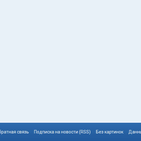
братная связь
Подписка на новости (RSS)
Без картинок
Данны