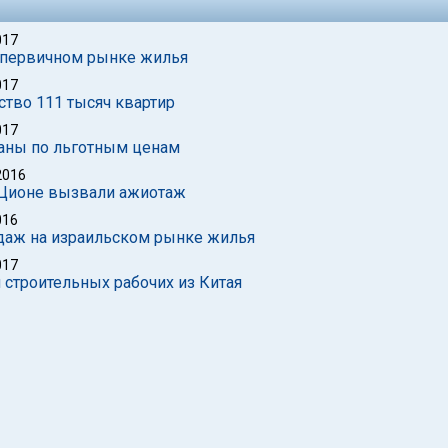
017
 первичном рынке жилья
017
ство 111 тысяч квартир
017
даны по льготным ценам
2016
 Ционе вызвали ажиотаж
016
даж на израильском рынке жилья
017
 строительных рабочих из Китая