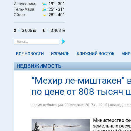
Иерусалим:
19° -
30°
Тель-Авив:
25° -
31°
Эйлат:
28° -
40°
$
3.006 ₪
€
3.463 ₪
ВСЕ НОВОСТИ
ИЗРАИЛЬ
БЛИЖНИЙ ВОСТОК
МИР
НЕДВИЖИМОСТЬ
"Мехир ле-миштакен" 
по цене от 808 тысяч 
время публикации: 03 февраля 2017 г., 19:10 | последнее 
Министерство фи
земельных ресур