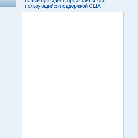
новый президент: произраильский,
пользующийся поддержкой США