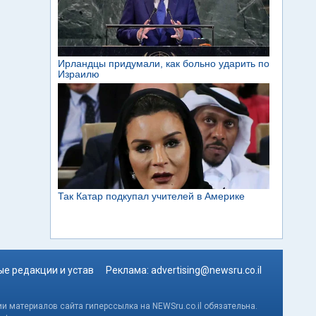
е редакции и устав
Реклама:
advertising@newsru.co.il
и материалов сайта гиперссылка на NEWSru.co.il обязательна.