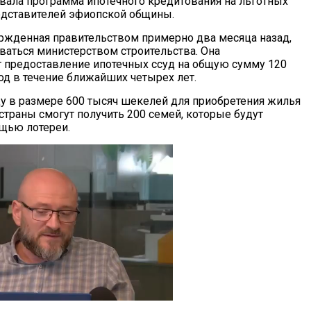
овала программа ипотечного кредитования на льготных
едставителей эфиопской общины.
ржденная правительством примерно два месяца назад,
ваться министерством строительства. Она
 предоставление ипотечных ссуд на общую сумму 120
од в течение ближайших четырех лет.
у в размере 600 тысяч шекелей для приобретения жилья
страны смогут получить 200 семей, которые будут
щью лотереи.