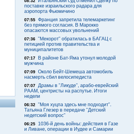
Итальянский суд отменил сделку по
08:32
поставке израильского радара для
аэропорта Фьюмичино
Франция запретила телемаркетинг
07:55
без прямого согласия. В Марокко
опасаются массовых увольнений
"Мекорот" обратилась в БАГАЦ с
07:36
петицией против правительства и
муниципалитетов
В районе Бат-Яма утонул молодой
07:17
мужчина
Около Бейт-Шемеша автомобиль
07:09
насмерть сбил велосипедиста
Драмы в "Ликуде", арабо-еврейский
07:07
РААМ, центристы на распутье. Итоги
недели
"Моя хуцпа здесь мне подходит".
06:32
Татьяна Глезер в передаче "Детский
недетский вопрос"
1036-й день войны: действия в Газе
06:25
и Ливане, операции в Иудее и Самарии