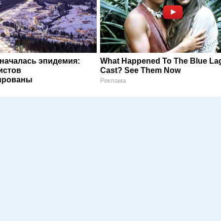
 началась эпидемия:
What Happened To The Blue L
истов
Cast? See Them Now
ированы
Реклама