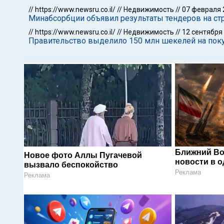
//
https://www.newsru.co.il/
//
Недвижимость
//
07 февраля 
Минабсорбции объявил результаты тендеров на ст
//
https://www.newsru.co.il/
//
Недвижимость
//
12 сентября
Правительство выделило 150 млн шекелей на пок
Ближний Во
Новое фото Аллы Пугачевой
новости в 
вызвало беспокойство
Реклама
Реклама