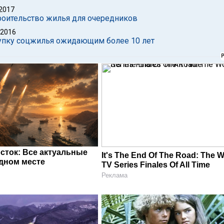
2017
роительство жилья для очередников
 2016
упку соцжилья ожидающим более 10 лет
сток: Все актуальные
It's The End Of The Road: The W
одном месте
TV Series Finales Of All Time
Реклама