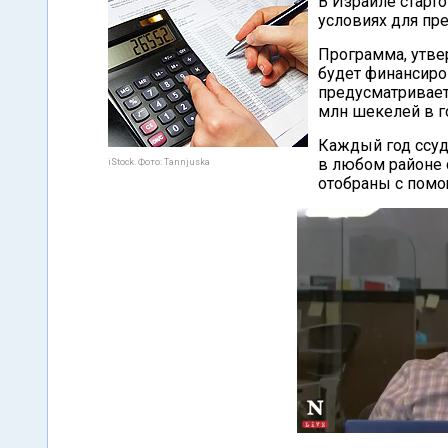
В Израиле старт
условиях для пр
Программа, утве
будет финансиро
предусматривает
млн шекелей в г
Каждый год ссуд
в любом районе 
iStock. Фото: Tannjuska
отобраны с помо