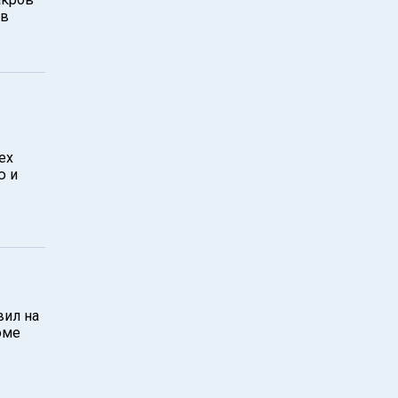
 в
ех
ю и
вил на
оме