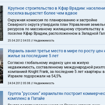
Крупное строительство в Кфар Врадим: населен
поселка вырастет более чем вдвое
Окружная комиссия по планированию и застройке
Северного округа утвердила план Управления земель
ресурсов по массивному жилищному строительству в
поселке Кфар Врадим, расположенном в Западной Гал
25.04.2012 04:03
// Недвижимость
Израиль занял третье место в мире по росту цен 
жилье за последние 5 лет
Согласно глобальному индексу цен на жилую
недвижимость, составленному международной риэлт
компанией Knight Frank, за последние 5 лет квартиры в
Израиле подорожали на 54,5%.
24.04.2012 05:08
// Недвижимость
Группа "русских" израильтян построит коммерче
комплекс в Патайе