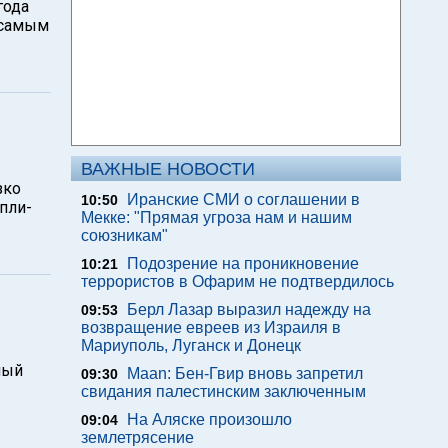
года
 самым
ВАЖНЫЕ НОВОСТИ
зко
Иранские СМИ о соглашении в
10:50
пли-
Мекке: "Прямая угроза нам и нашим
союзникам"
Подозрение на проникновение
10:21
террористов в Офарим не подтвердилось
Берл Лазар выразил надежду на
09:53
возвращение евреев из Израиля в
Мариуполь, Луганск и Донецк
ный
Maan: Бен-Гвир вновь запретил
09:30
свидания палестинским заключенным
На Аляске произошло
09:04
землетрясение