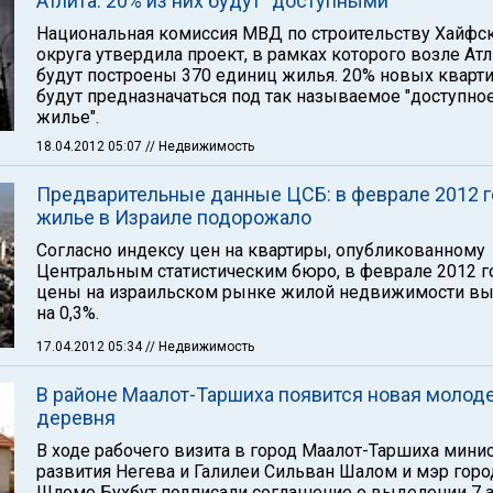
Атлита. 20% из них будут "доступными"
Национальная комиссия МВД по строительству Хайфс
округа утвердила проект, в рамках которого возле Атл
будут построены 370 единиц жилья. 20% новых кварт
будут предназначаться под так называемое "доступно
жилье".
18.04.2012 05:07
// Недвижимость
Предварительные данные ЦСБ: в феврале 2012 г
жилье в Израиле подорожало
Согласно индексу цен на квартиры, опубликованному
Центральным статистическим бюро, в феврале 2012 г
цены на израильском рынке жилой недвижимости в
на 0,3%.
17.04.2012 05:34
// Недвижимость
В районе Маалот-Таршиха появится новая молод
деревня
В ходе рабочего визита в город Маалот-Таршиха мини
развития Негева и Галилеи Сильван Шалом и мэр горо
Шломо Бухбут подписали соглашение о выделении 7 