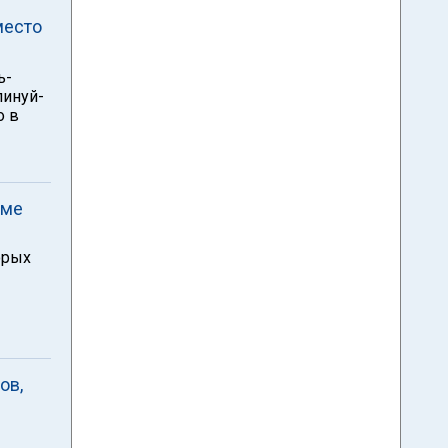
место
ь-
пинуй-
о в
Яме
орых
ов,