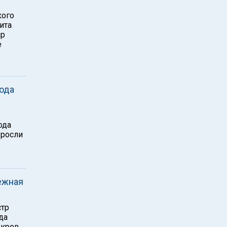
кого
ита
ир
е
ода
ода
ыросли
ежная
стр
да
акров