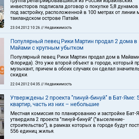
Группа репатриировавшихся из России израильских
инвесторов подписала договор о покупке 5,8 дунамов
под застройку, расположенной в 100 метрах от линии 
таиландском острове Патайя.
23.04.2012 10:26
// Недвижимость
Популярный певец Рики Мартин продал 2 дома в
Майами с крупным убытком
Популярный певец Рики Мартин продал дом в Майами
Флорида). Это уже второй объект в городе, который п
музыкант, причем в обоих случаях он сделал значите
скидки.
22.04.2012 04:35
// Недвижимость
Утверждены 2 проекта "пинуй-бинуй" в Бат-Яме: 
квартир, часть из них – небольшие
Местная комиссия по планированию и застройке Бат-
утвердила 2 проекта "пинуй-бинуй" ("выселение-
строительство"), в рамках которых в городе будут по
556 единиц жилья.