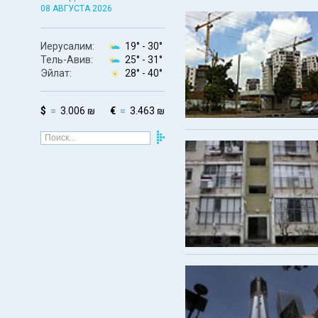
08 АВГУСТА 2026
Иерусалим:
19° -
30°
Тель-Авив:
25° -
31°
Эйлат:
28° -
40°
$
3.006 ₪
€
3.463 ₪