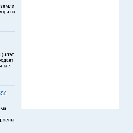
 земли
моря на
 (штат
родает
льные
556
Яма
строены