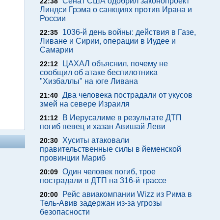
Сенат США одобрил законопроект
22:38
Линдси Грэма о санкциях против Ирана и
России
1036-й день войны: действия в Газе,
22:35
Ливане и Сирии, операции в Иудее и
Самарии
ЦАХАЛ объяснил, почему не
22:12
сообщил об атаке беспилотника
"Хизбаллы" на юге Ливана
Два человека пострадали от укусов
21:40
змей на севере Израиля
В Иерусалиме в результате ДТП
21:12
погиб певец и хазан Авишай Леви
Хуситы атаковали
20:30
правительственные силы в йеменской
провинции Мариб
Один человек погиб, трое
20:09
пострадали в ДТП на 316-й трассе
Рейс авиакомпании Wizz из Рима в
20:00
Тель-Авив задержан из-за угрозы
безопасности