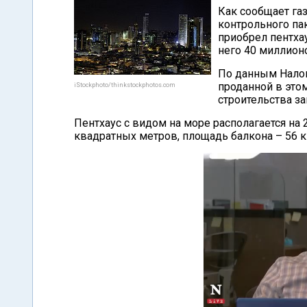
Как сообщает га
контрольного па
приобрел пентхау
него 40 миллион
По данным Налог
проданной в это
iStockphoto/thinkstockphotos.com
строительства за
Пентхаус с видом на море располагается на 
квадратных метров, площадь балкона – 56 