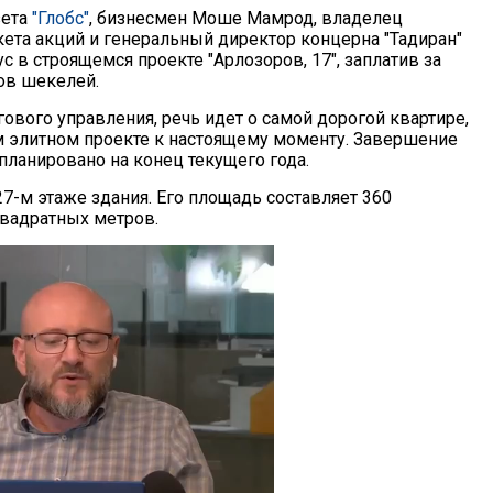
зета
"Глобс"
, бизнесмен Моше Мамрод, владелец
кета акций и генеральный директор концерна "Тадиран"
с в строящемся проекте "Арлозоров, 17", заплатив за
ов шекелей.
ового управления, речь идет о самой дорогой квартире,
м элитном проекте к настоящему моменту. Завершение
планировано на конец текущего года.
27-м этаже здания. Его площадь составляет 360
квадратных метров.