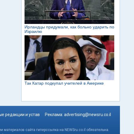
е редакции и устав
Реклама:
advertising@newsru.co.il
и материалов сайта гиперссылка на NEWSru.co.il обязательна.