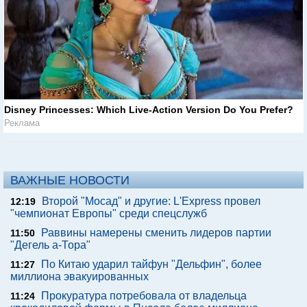
Disney Princesses: Which Live-Action Version Do You Prefer?
Реклама
ВАЖНЫЕ НОВОСТИ
Второй "Мосад" и другие: L'Express провел
12:19
"чемпионат Европы" среди спецслужб
Раввины намерены сменить лидеров партии
11:50
"Дегель а-Тора"
По Китаю ударил тайфун "Дельфин", более
11:27
миллиона эвакуированных
Прокуратура потребовала от владельца
11:24