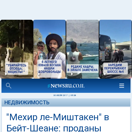
06 ИЮЛЯ 2017
|
09:34
НЕДВИЖИМОСТЬ
"Мехир ле-Миштакен" в
Бейт-Шеане: проданы