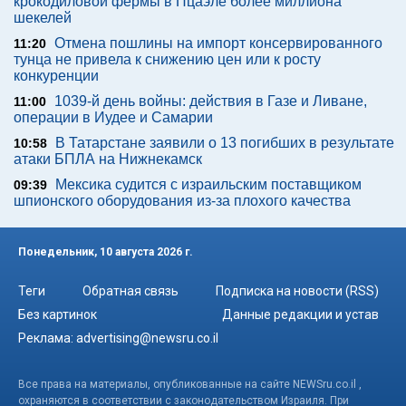
крокодиловой фермы в Пцаэле более миллиона
шекелей
Отмена пошлины на импорт консервированного
11:20
тунца не привела к снижению цен или к росту
конкуренции
1039-й день войны: действия в Газе и Ливане,
11:00
операции в Иудее и Самарии
В Татарстане заявили о 13 погибших в результате
10:58
атаки БПЛА на Нижнекамск
Мексика судится с израильским поставщиком
09:39
шпионского оборудования из-за плохого качества
Понедельник, 10 августа 2026 г.
Теги
Обратная связь
Подписка на новости (RSS)
Без картинок
Данные редакции и устав
Реклама:
advertising@newsru.co.il
Все права на материалы, опубликованные на сайте NEWSru.co.il ,
охраняются в соответствии с законодательством Израиля. При