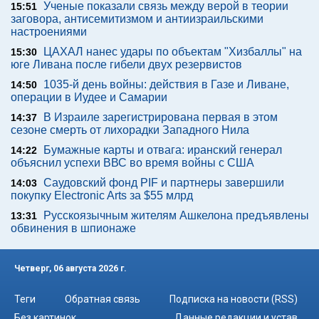
Ученые показали связь между верой в теории
15:51
заговора, антисемитизмом и антиизраильскими
настроениями
ЦАХАЛ нанес удары по объектам "Хизбаллы" на
15:30
юге Ливана после гибели двух резервистов
1035-й день войны: действия в Газе и Ливане,
14:50
операции в Иудее и Самарии
В Израиле зарегистрирована первая в этом
14:37
сезоне смерть от лихорадки Западного Нила
Бумажные карты и отвага: иранский генерал
14:22
объяснил успехи ВВС во время войны с США
Саудовский фонд PIF и партнеры завершили
14:03
покупку Electronic Arts за $55 млрд
Русскоязычным жителям Ашкелона предъявлены
13:31
обвинения в шпионаже
Четверг, 06 августа 2026 г.
Теги
Обратная связь
Подписка на новости (RSS)
Без картинок
Данные редакции и устав