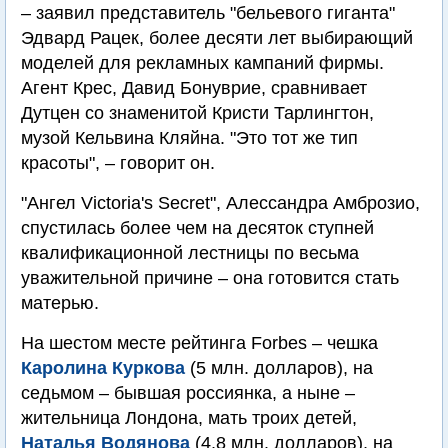
– заявил представитель "бельевого гиганта"
Эдвард Рацек, более десяти лет выбирающий
моделей для рекламных кампаний фирмы.
Агент Крес, Давид Бонуврие, сравнивает
Дутцен со знаменитой Кристи Тарлингтон,
музой Кельвина Кляйна. "Это тот же тип
красоты", – говорит он.
"Ангел Victoria's Secret", Алессандра Амброзио,
спустилась более чем на десяток ступней
квалификационной лестницы по весьма
уважительной причине – она готовится стать
матерью.
На шестом месте рейтинга Forbes – чешка
Каролина Куркова
(5 млн. долларов), на
седьмом – бывшая россиянка, а ныне –
жительница Лондона, мать троих детей,
Наталья Водянова
(4,8 млн. долларов), на