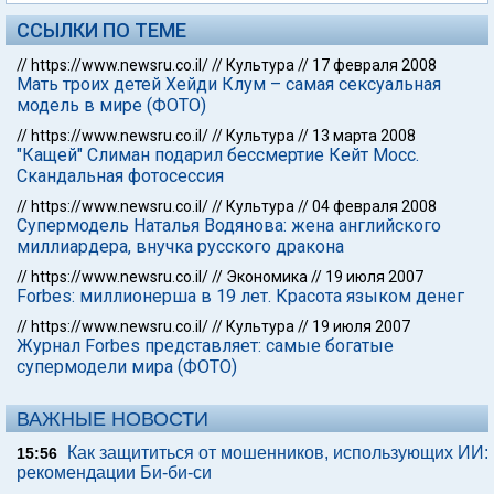
ССЫЛКИ ПО ТЕМЕ
//
https://www.newsru.co.il/
//
Культура
//
17 февраля 2008
Мать троих детей Хейди Клум – самая сексуальная
модель в мире (ФОТО)
//
https://www.newsru.co.il/
//
Культура
//
13 марта 2008
"Кащей" Слиман подарил бессмертие Кейт Мосс.
Скандальная фотосессия
//
https://www.newsru.co.il/
//
Культура
//
04 февраля 2008
Супермодель Наталья Водянова: жена английского
миллиардера, внучка русского дракона
//
https://www.newsru.co.il/
//
Экономика
//
19 июля 2007
Forbes: миллионерша в 19 лет. Красота языком денег
//
https://www.newsru.co.il/
//
Культура
//
19 июля 2007
Журнал Forbes представляет: самые богатые
супермодели мира (ФОТО)
ВАЖНЫЕ НОВОСТИ
Как защититься от мошенников, использующих ИИ:
15:56
рекомендации Би-би-си