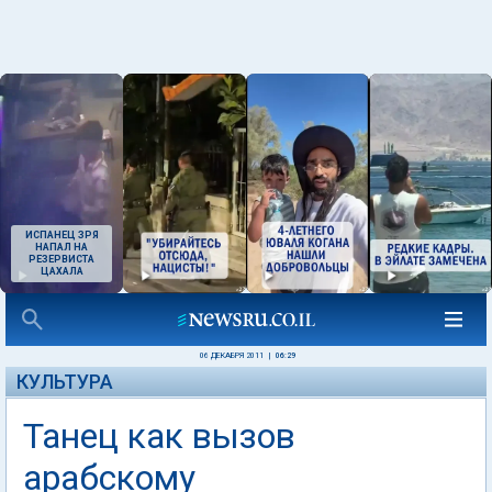
ИСПАНЕЦ ЗРЯ
НАПАЛ НА
РЕЗЕРВИСТА
ЦАХАЛА
06 ДЕКАБРЯ 2011
|
06:29
КУЛЬТУРА
Танец как вызов
арабскому