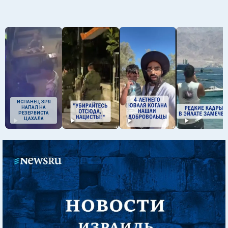
ИСПАНЕЦ ЗРЯ
НАПАЛ НА
РЕЗЕРВИСТА
ЦАХАЛА