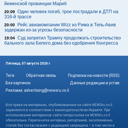
йеменской провинции Мариб
Один человек погиб, трое пострадали в ДТП на
20:09
316-й трассе
Рейс авиакомпании Wizz из Рима в Тель-Авив
20:00
задержан из-за угрозы безопасности
Суд запретил Трампу продолжать строительство
19:04
бального зала Белого дома без одобрения Конгресса
Пятница, 07 августа 2026 г.
Теги
Обратная связь
Подписка на новости (RSS)
Без картинок
Данные редакции и устав
Реклама:
advertising@newsru.co.il
Все права на материалы, опубликованные на сайте NEWSru.co.il ,
охраняются в соответствии с законодательством Израиля. При
использовании материалов сайта гиперссылка на NEWSru.co.il
обязательна. Перепечатка интервью, репортажей, эксклюзивных
статей без согласования с редакцией запрещена – в том числе в