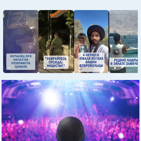
ИСПАНЕЦ ЗРЯ
НАПАЛ НА
РЕЗЕРВИСТА
ЦАХАЛА