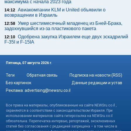
максимума с начала 2023 года
Авиакомпании KLM и United объявили о
14:12
возвращении в Израиль
Умер шестимесячный младенец из Бней-Брака,
12:58
задохнувшийся из-за пластикового пакета
Одобрена закупка Израилем еще двух эскадрилий
12:10
F-35I и F-15IA
Пятница, 07 августа 2026 г.
Теги
Обратная связь
Подписка на новости (RSS)
Без картинок
Данные редакции и устав
Реклама:
advertising@newsru.co.il
Все права на материалы, опубликованные на сайте NEWSru.co.il ,
охраняются в соответствии с законодательством Израиля. При
использовании материалов сайта гиперссылка на NEWSru.co.il
обязательна. Перепечатка интервью, репортажей, эксклюзивных
статей без согласования с редакцией запрещена – в том числе в