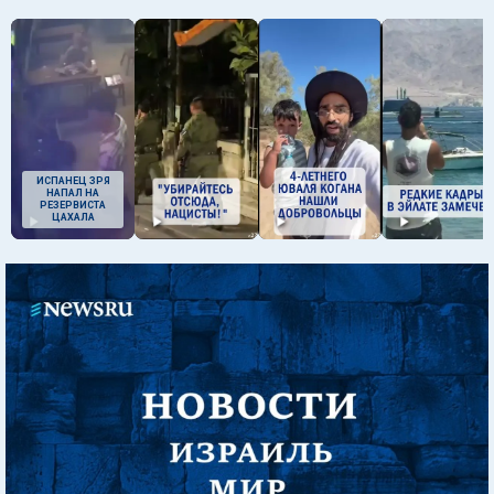
ИСПАНЕЦ ЗРЯ
НАПАЛ НА
РЕЗЕРВИСТА
ЦАХАЛА