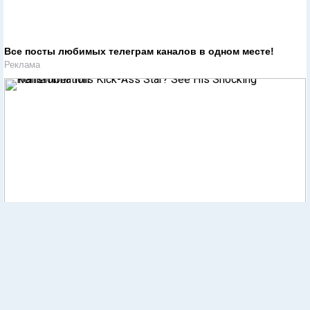
Все посты любимых телеграм каналов в одном месте!
Реклама
Remember This Kick-Ass Star? See His Shocking
Transformation
Реклама