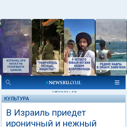
ИСПАНЕЦ ЗРЯ
НАПАЛ НА
РЕЗЕРВИСТА
ЦАХАЛА
11 АВГУСТА 2010
|
10:34
КУЛЬТУРА
В Израиль приедет
ироничный и нежный