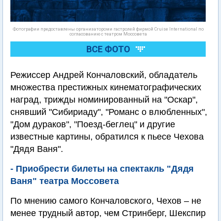
Фотографии предоставлены организатороми гастролей фирмой Cruise International по
согласованию с театром Моссовета
ВСЕ ФОТО
Режиссер Андрей Кончаловский, обладатель
множества престижных кинематографических
наград, трижды номинированный на "Оскар",
снявший "Сибириаду", "Романс о влюбленных",
"Дом дураков", "Поезд-беглец" и другие
известные картины, обратился к пьесе Чехова
"Дядя Ваня".
- Приобрести билеты на спектакль "Дядя
Ваня" театра Моссовета
По мнению самого Кончаловского, Чехов – не
менее трудный автор, чем Стринберг, Шекспир