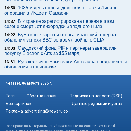
1035-й день войны: действия в Газе и Ливане,
14:50
операции в Иудее и Самарии
В Израиле зарегистрирована первая в этом
14:37
сезоне смерть от лихорадки Западного Нила
Бумажные карты и отвага: иранский генерал
14:22
объяснил успехи ВВС во время войны с США
Саудовский фонд PIF и партнеры завершили
14:03
покупку Electronic Arts за $55 млрд
Русскоязычным жителям Ашкелона предъявлены
13:31
обвинения в шпионаже
Четверг, 06 августа 2026 г.
Теги
Обратная связь
Подписка на новости (RSS)
Без картинок
Данные редакции и устав
Реклама:
advertising@newsru.co.il
Все права на материалы, опубликованные на сайте NEWSru.co.il ,