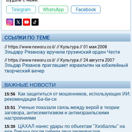
Telegram
WhatsApp
Facebook
ССЫЛКИ ПО ТЕМЕ
//
https://www.newsru.co.il/
//
Культура
//
01 мая 2008
Эльдару Рязанову вручили грузинский орден Чести
//
https://www.newsru.co.il/
//
Культура
//
24 августа 2007
Эльдар Рязанов приглашает израильтян на юбилейный
творческий вечер
ВАЖНЫЕ НОВОСТИ
Как защититься от мошенников, использующих ИИ:
15:56
рекомендации Би-би-си
Ученые показали связь между верой в теории
15:51
заговора, антисемитизмом и антиизраильскими
настроениями
ЦАХАЛ нанес удары по объектам "Хизбаллы" на
15:30
юге Ливана после гибели двух резервистов