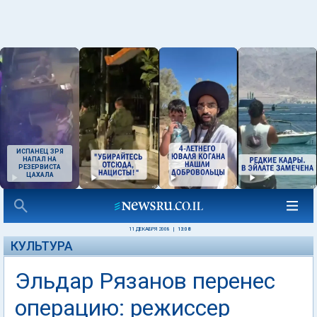
ИСПАНЕЦ ЗРЯ
НАПАЛ НА
РЕЗЕРВИСТА
ЦАХАЛА
11 ДЕКАБРЯ 2008
|
13:08
КУЛЬТУРА
Эльдар Рязанов перенес
операцию: режиссер