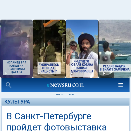
ИСПАНЕЦ ЗРЯ
НАПАЛ НА
РЕЗЕРВИСТА
ЦАХАЛА
11 МАЯ 2011
|
05:37
КУЛЬТУРА
В Санкт-Петербурге
пройдет фотовыставка