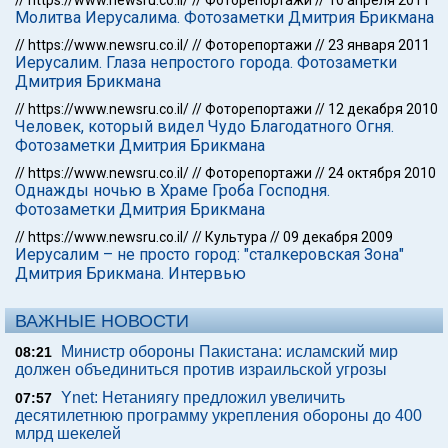
//
https://www.newsru.co.il/
//
Фоторепортажи
//
10 апреля 2011
Молитва Иерусалима. Фотозаметки Дмитрия Брикмана
//
https://www.newsru.co.il/
//
Фоторепортажи
//
23 января 2011
Иерусалим. Глаза непростого города. Фотозаметки
Дмитрия Брикмана
//
https://www.newsru.co.il/
//
Фоторепортажи
//
12 декабря 2010
Человек, который видел Чудо Благодатного Огня.
Фотозаметки Дмитрия Брикмана
//
https://www.newsru.co.il/
//
Фоторепортажи
//
24 октября 2010
Однажды ночью в Храме Гроба Господня.
Фотозаметки Дмитрия Брикмана
//
https://www.newsru.co.il/
//
Культура
//
09 декабря 2009
Иерусалим – не просто город: "сталкеровская Зона"
Дмитрия Брикмана. Интервью
ВАЖНЫЕ НОВОСТИ
Министр обороны Пакистана: исламский мир
08:21
должен объединиться против израильской угрозы
Ynet: Нетаниягу предложил увеличить
07:57
десятилетнюю программу укрепления обороны до 400
млрд шекелей