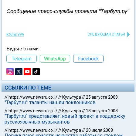
Сообщение пресс-службы проекта "Тарбут.ру"
СЛЕДУЮЩАЯ СТАТЬЯ
КУЛЬТУРА
Будьте с нами:
Telegram
WhatsApp
Facebook
ССЫЛКИ ПО ТЕМЕ
//
https://www.newsru.co.il/
//
Культура
//
25 августа 2008
"Тарбут.ru": таланты нашли поклонников
//
https://www.newsru.co.il/
//
Культура
//
18 августа 2008
"Тарбут.ru" представляет: новый проект в поддержку
русскоязычных музыкантов
//
https://www.newsru.co.il/
//
Культура
//
20 июля 2008
Логика плюс красота: искусство работы со стеклом.