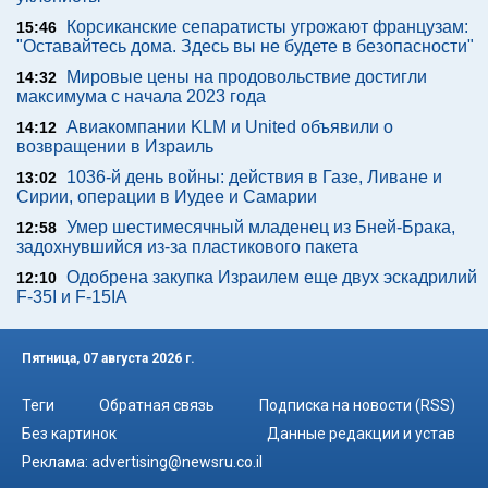
Корсиканские сепаратисты угрожают французам:
15:46
"Оставайтесь дома. Здесь вы не будете в безопасности"
Мировые цены на продовольствие достигли
14:32
максимума с начала 2023 года
Авиакомпании KLM и United объявили о
14:12
возвращении в Израиль
1036-й день войны: действия в Газе, Ливане и
13:02
Сирии, операции в Иудее и Самарии
Умер шестимесячный младенец из Бней-Брака,
12:58
задохнувшийся из-за пластикового пакета
Одобрена закупка Израилем еще двух эскадрилий
12:10
F-35I и F-15IA
Пятница, 07 августа 2026 г.
Теги
Обратная связь
Подписка на новости (RSS)
Без картинок
Данные редакции и устав
Реклама:
advertising@newsru.co.il