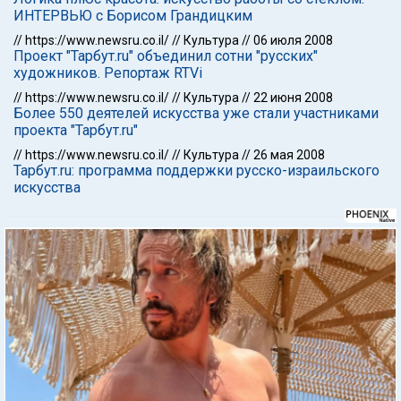
ИНТЕРВЬЮ с Борисом Грандицким
//
https://www.newsru.co.il/
//
Культура
//
06 июля 2008
Проект "Тарбут.ru" объединил сотни "русских"
художников. Репортаж RTVi
//
https://www.newsru.co.il/
//
Культура
//
22 июня 2008
Более 550 деятелей искусства уже стали участниками
проекта "Тарбут.ru"
//
https://www.newsru.co.il/
//
Культура
//
26 мая 2008
Тарбут.ru: программа поддержки русско-израильского
искусства