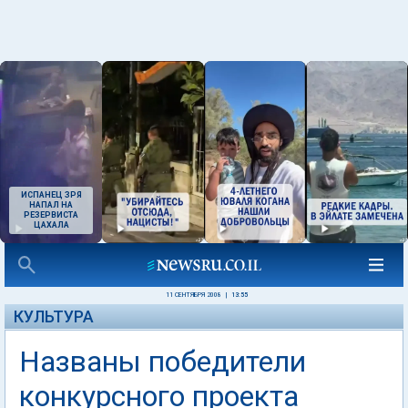
ИСПАНЕЦ ЗРЯ
НАПАЛ НА
РЕЗЕРВИСТА
ЦАХАЛА
11 СЕНТЯБРЯ 2008
|
13:55
КУЛЬТУРА
Названы победители
конкурсного проекта