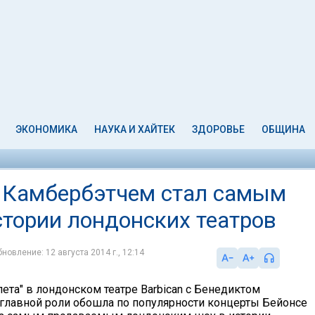
ЭКОНОМИКА
НАУКА И ХАЙТЕК
ЗДОРОВЬЕ
ОБЩИНА
м Камбербэтчем стал самым
тории лондонских театров
новление: 12 августа 2014 г., 12:14
ета" в лондонском театре Barbican с Бенедиктом
главной роли обошла по популярности концерты Бейонсе