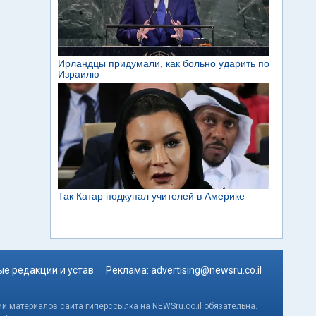
е редакции и устав
Реклама:
advertising@newsru.co.il
и материалов сайта гиперссылка на NEWSru.co.il обязательна.