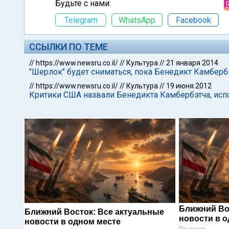
Будьте с нами:
Telegram
WhatsApp
Facebook
ССЫЛКИ ПО ТЕМЕ
//
https://www.newsru.co.il/
//
Культура
//
21 января 2014
"Шерлок" будет сниматься, пока Бенедикт Камберб
//
https://www.newsru.co.il/
//
Культура
//
19 июня 2012
Критики США назвали Бенедикта Камбербэтча, исп
Ближний Во
Ближний Восток: Все актуальные
новости в 
новости в одном месте