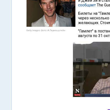
и Джей Зи и ста
сообщает
The Gua
Билеты на "Гамле
через несколько 
желающих. Стоим
"Гамлет" в поста
Getty Images. Фото: А.Перельштейн
августа по 31 окт