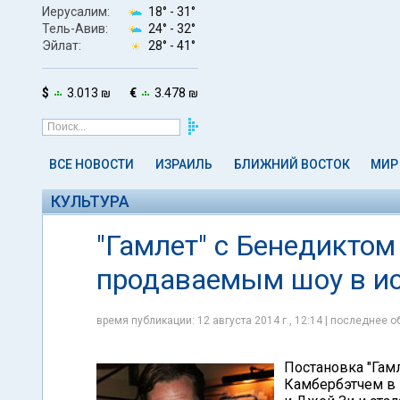
Иерусалим:
18° -
31°
Тель-Авив:
24° -
32°
Эйлат:
28° -
41°
$
3.013 ₪
€
3.478 ₪
ВСЕ НОВОСТИ
ИЗРАИЛЬ
БЛИЖНИЙ ВОСТОК
МИР
КУЛЬТУРА
"Гамлет" с Бенедикто
продаваемым шоу в ис
время публикации: 12 августа 2014 г., 12:14 | последнее об
Постановка "Гамл
Камбербэтчем в 