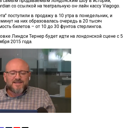
ла самым продаваемым лондонским шоу в истории,
rdian со ссылкой на театральную он-лайн кассу Viagogo.
та" поступили в продажу в 10 утра в понедельник, и
минут на них образовалась очередь в 20 тысяч
ость билетов – от 10 до 30 фунтов стерлингов.
новке Линдси Тернер будет идти на лондонской сцене с 5
ября 2015 года.