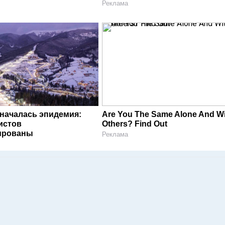
Реклама
 началась эпидемия:
Are You The Same Alone And W
истов
Others? Find Out
ированы
Реклама