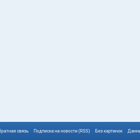
братная связь
Подписка на новости (RSS)
Без картинок
Данны