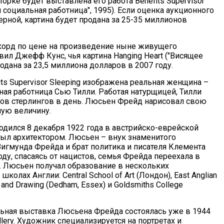
-Йорке будет выставлена его работа Benefits Supervisor
я социальная работница", 1995). Если оценка аукционного
ерной, картина будет продана за 25-35 миллионов
орд по цене на произведение ныне живущего
ил Джефф Кунс, чья картина Hanging Heart ("Висящее
одана за 23,5 миллиона долларов в 2007 году.
its Supervisor Sleeping изображена реальная женщина –
ая работница Сью Тилли. Работая натурщицей, Тилли
тов стерлингов в день. Люсьен Фрейд нарисовал свою
ную величину.
дился 8 декабря 1922 года в австрийско-еврейской
 был архитектором. Люсьен – внук знаменитого
Зигмунда Фрейда и брат политика и писателя Клемента
оду, спасаясь от нацистов, семья Фрейда переехала в
 Люсьен получал образование в нескольких
олах Англии: Central School of Art (Лондон), East Anglian
g and Drawing (Dedham, Essex) и Goldsmiths College
ьная выставка Люсьена Фрейда состоялась уже в 1944
allery. Художник специализируется на портретах и