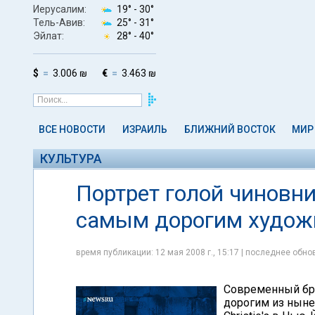
Иерусалим:
19° -
30°
Тель-Авив:
25° -
31°
Эйлат:
28° -
40°
$
3.006 ₪
€
3.463 ₪
ВСЕ НОВОСТИ
ИЗРАИЛЬ
БЛИЖНИЙ ВОСТОК
МИР
КУЛЬТУРА
Портрет голой чиновн
самым дорогим худо
время публикации: 12 мая 2008 г., 15:17 | последнее обнов
Современный бр
дорогим из ныне