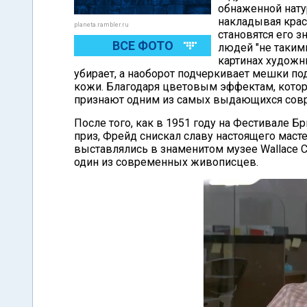
обнаженной натур
накладывая крас
planeta.rambler.ru
становятся его з
ВСЕ ФОТО
людей "не такими
картинах художн
убирает, а наоборот подчеркивает мешки по
кожи. Благодаря цветовым эффектам, котор
признают одним из самых выдающихся сов
После того, как в 1951 году на Фестивале Бр
приз, Фрейд снискал славу настоящего мас
выставлялись в знаменитом музее Wallace Co
один из современных живописцев.