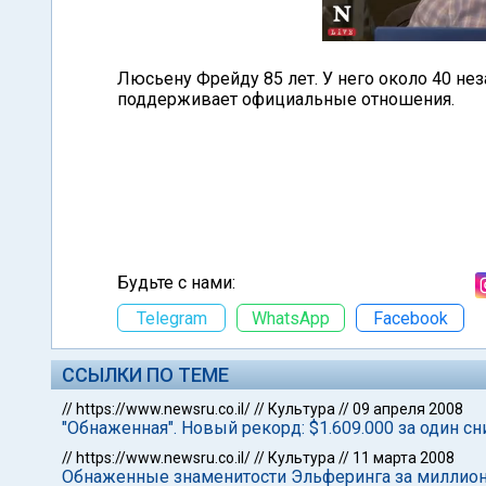
Люсьену Фрейду 85 лет. У него около 40 не
поддерживает официальные отношения.
Будьте с нами:
Telegram
WhatsApp
Facebook
ССЫЛКИ ПО ТЕМЕ
//
https://www.newsru.co.il/
//
Культура
//
09 апреля 2008
"Обнаженная". Новый рекорд: $1.609.000 за один с
//
https://www.newsru.co.il/
//
Культура
//
11 марта 2008
Обнаженные знаменитости Эльферинга за миллио