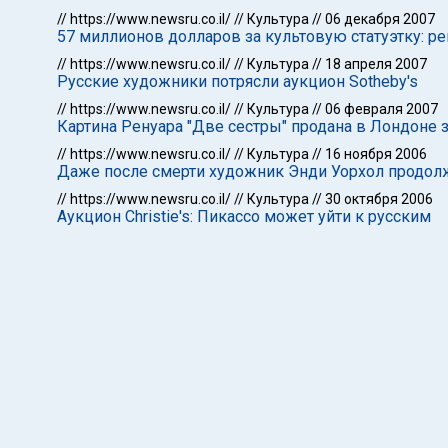
//
https://www.newsru.co.il/
//
Культура
//
06 декабря 2007
57 миллионов долларов за культовую статуэтку: ре
//
https://www.newsru.co.il/
//
Культура
//
18 апреля 2007
Русские художники потрясли аукцион Sotheby's
//
https://www.newsru.co.il/
//
Культура
//
06 февраля 2007
Картина Ренуара "Две сестры" продана в Лондоне з
//
https://www.newsru.co.il/
//
Культура
//
16 ноября 2006
Даже после смерти художник Энди Уорхол продол
//
https://www.newsru.co.il/
//
Культура
//
30 октября 2006
Аукцион Christie's: Пикассо может уйти к русским