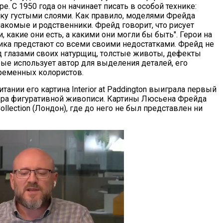
е. С 1950 года он начинает писать в особой технике:
ку густыми слоями. Как правило, моделями Фрейда
накомые и родственники. Фрейд говорит, что рисует
, какие они есть, а какими они могли бы быть". Герои на
ика предстают со всеми своими недостатками. Фрейд не
д глазами своих натурщиц, толстые животы, дефекты
ые использует автор для выделения деталей, его
ременных колористов.
итании его картина Interior at Paddington выиграла первый
тера фигуративной живописи. Картины Люсьена Фрейда
llection (Лондон), где до него не был представлен ни