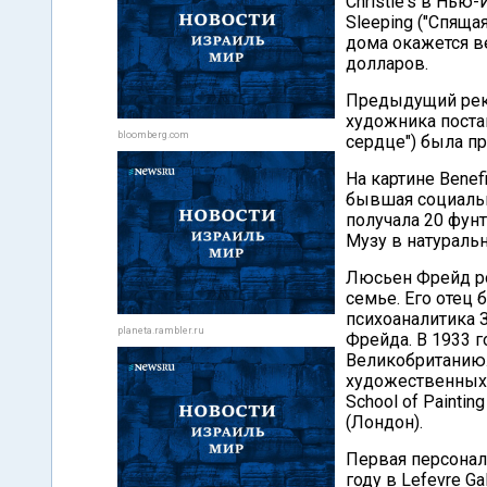
Christie's в Нью
Sleeping ("Спяща
дома окажется в
долларов.
Предыдущий рек
художника постав
bloomberg.com
сердце") была пр
На картине Benef
бывшая социальн
получала 20 фун
Музу в натураль
Люсьен Фрейд ро
семье. Его отец
психоаналитика 
planeta.rambler.ru
Фрейда. В 1933 г
Великобританию.
художественных шк
School of Paintin
(Лондон).
Первая персонал
году в Lefevre G