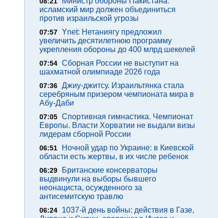
Министр обороны Пакистана:
08:21
исламский мир должен объединиться
против израильской угрозы
Ynet: Нетаниягу предложил
07:57
увеличить десятилетнюю программу
укрепления обороны до 400 млрд шекелей
Сборная России не выступит на
07:54
шахматной олимпиаде 2026 года
Джиу-джитсу. Израильтянка стала
07:36
серебряным призером чемпионата мира в
Абу-Даби
Спортивная гимнастика. Чемпионат
07:05
Европы. Власти Хорватии не выдали визы
лидерам сборной России
Ночной удар по Украине: в Киевской
06:51
области есть жертвы, в их числе ребенок
Британские консерваторы
06:29
выдвинули на выборы бывшего
неонациста, осужденного за
антисемитскую травлю
1037-й день войны: действия в Газе,
06:24