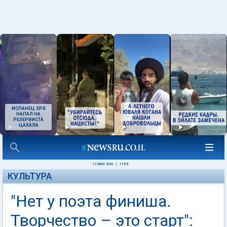
ИСПАНЕЦ ЗРЯ
НАПАЛ НА
РЕЗЕРВИСТА
ЦАХАЛА
12 МАЯ 2008
|
11:05
КУЛЬТУРА
"Нет у поэта финиша.
Творчество – это старт":