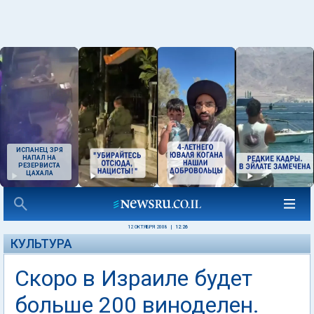
ИСПАНЕЦ ЗРЯ
НАПАЛ НА
РЕЗЕРВИСТА
ЦАХАЛА
12 ОКТЯБРЯ 2008
|
12:26
КУЛЬТУРА
Скоро в Израиле будет
больше 200 виноделен.