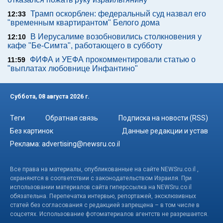
Трамп оскорблен: федеральный суд назвал его
12:33
"временным квартирантом" Белого дома
В Иерусалиме возобновились столкновения у
12:10
кафе "Бе-Симта", работающего в субботу
ФИФА и УЕФА прокомментировали статью о
11:59
"выплатах любовнице Инфантино"
Суббота, 08 августа 2026 г.
Теги
Обратная связь
Подписка на новости (RSS)
Без картинок
Данные редакции и устав
Реклама:
advertising@newsru.co.il
Все права на материалы, опубликованные на сайте NEWSru.co.il ,
охраняются в соответствии с законодательством Израиля. При
использовании материалов сайта гиперссылка на NEWSru.co.il
обязательна. Перепечатка интервью, репортажей, эксклюзивных
статей без согласования с редакцией запрещена – в том числе в
соцсетях. Использование фотоматериалов агентств не разрешается.