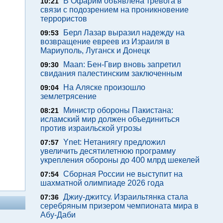
В Офарим объявлена тревога в
10:21
связи с подозрением на проникновение
террористов
Берл Лазар выразил надежду на
09:53
возвращение евреев из Израиля в
Мариуполь, Луганск и Донецк
Maan: Бен-Гвир вновь запретил
09:30
свидания палестинским заключенным
На Аляске произошло
09:04
землетрясение
Министр обороны Пакистана:
08:21
исламский мир должен объединиться
против израильской угрозы
Ynet: Нетаниягу предложил
07:57
увеличить десятилетнюю программу
укрепления обороны до 400 млрд шекелей
Сборная России не выступит на
07:54
шахматной олимпиаде 2026 года
Джиу-джитсу. Израильтянка стала
07:36
серебряным призером чемпионата мира в
Абу-Даби