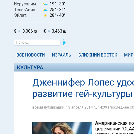
Иерусалим:
19° -
30°
Тель-Авив:
25° -
31°
Эйлат:
28° -
40°
$
3.006 ₪
€
3.463 ₪
ВСЕ НОВОСТИ
ИЗРАИЛЬ
БЛИЖНИЙ ВОСТОК
МИР
КУЛЬТУРА
Дженнифер Лопес удос
развитие гей-культуры
время публикации: 13 апреля 2014 г., 14:39 | последнее об
Американская по
церемонии "GLAA