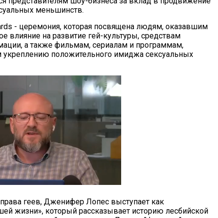
ся представителям шоу-бизнеса за вклад в продвижение
суальных меньшинств.
rds - церемония, которая посвящена людям, оказавшим
ое влияние на развитие гей-культуры, средствам
ации, а также фильмам, сериалам и программам,
 укреплению положительного имиджа сексуальных
 права геев, Дженифер Лопес выступает как
шей жизни», который рассказывает историю лесбийской