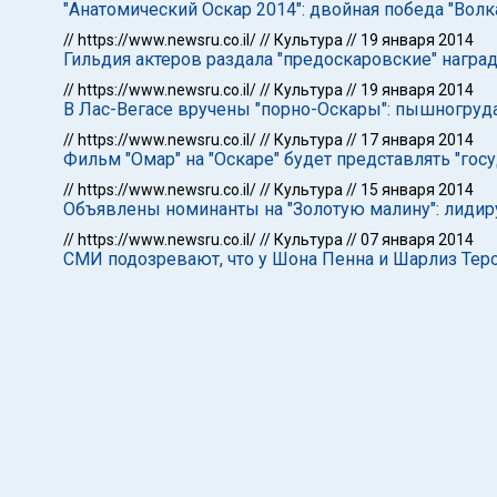
"Анатомический Оскар 2014": двойная победа "Волка
//
https://www.newsru.co.il/
//
Культура
//
19 января 2014
Гильдия актеров раздала "предоскаровские" награ
//
https://www.newsru.co.il/
//
Культура
//
19 января 2014
В Лас-Вегасе вручены "порно-Оскары": пышногруда
//
https://www.newsru.co.il/
//
Культура
//
17 января 2014
Фильм "Омар" на "Оскаре" будет представлять "гос
//
https://www.newsru.co.il/
//
Культура
//
15 января 2014
Объявлены номинанты на "Золотую малину": лидир
//
https://www.newsru.co.il/
//
Культура
//
07 января 2014
СМИ подозревают, что у Шона Пенна и Шарлиз Тер