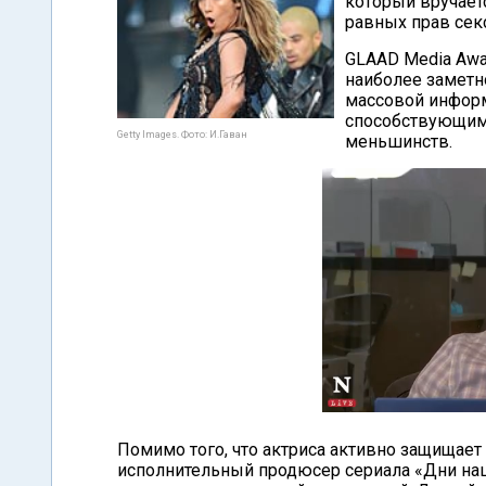
который вручает
равных прав сек
GLAAD Media Awa
наиболее заметн
массовой информ
способствующим
Getty Images. Фото: И.Гаван
меньшинств.
Помимо того, что актриса активно защищает
исполнительный продюсер сериала «Дни на