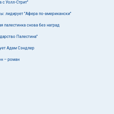
 с Уолл-Стрит"
ды: лидирует "Афера по-американски"
я палестинка снова без наград
ударство Палестина"
ует Адам Сэндлер
он – роман