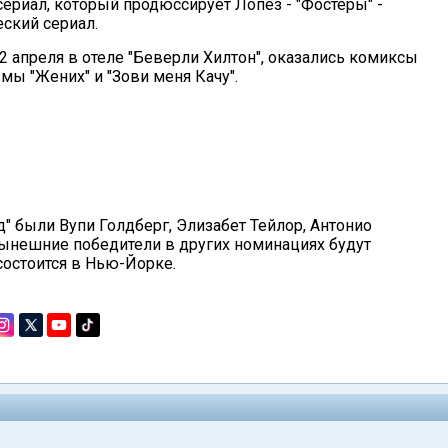
ериал, который продюссирует Лопез - "Фостеры" -
ский сериал.
 апреля в отеле "Беверли Хилтон", оказались комиксы
ы "Жених" и "Зови меня Качу".
 были Вупи Голдберг, Элизабет Тейлор, Антонио
ынешние победители в других номинациях будут
состоится в Нью-Йорке.