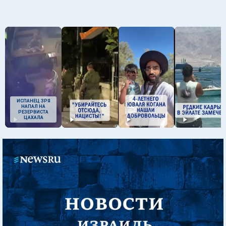
ИСПАНЕЦ ЗРЯ
НАПАЛ НА
РЕЗЕРВИСТА
ЦАХАЛА