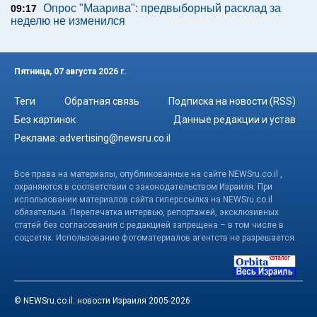
Опрос "Mаарива": предвыборный расклад за
09:17
неделю не изменился
Пятница, 07 августа 2026 г.
Теги
Обратная связь
Подписка на новости (RSS)
Без картинок
Данные редакции и устав
Реклама:
advertising@newsru.co.il
Все права на материалы, опубликованные на сайте NEWSru.co.il ,
охраняются в соответствии с законодательством Израиля. При
использовании материалов сайта гиперссылка на NEWSru.co.il
обязательна. Перепечатка интервью, репортажей, эксклюзивных
статей без согласования с редакцией запрещена – в том числе в
соцсетях. Использование фотоматериалов агентств не разрешается.
© NEWSru.co.il: новости Израиля 2005-2026