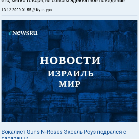
его, мягко говоря, не совсем адекватное поведение.
13.12.2009 01:55
// Культура
Вокалист Guns N-Roses Эксель Роуз подрался с
папарацци