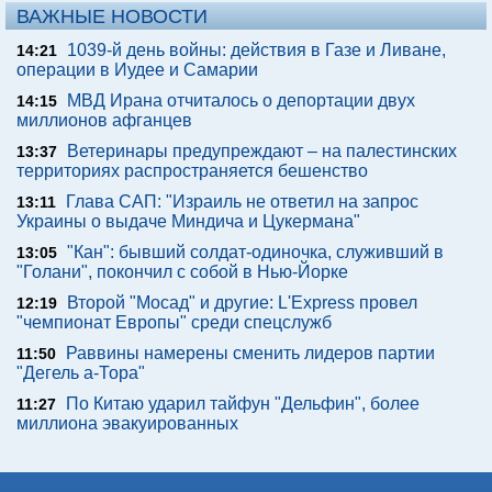
ВАЖНЫЕ НОВОСТИ
1039-й день войны: действия в Газе и Ливане,
14:21
операции в Иудее и Самарии
МВД Ирана отчиталось о депортации двух
14:15
миллионов афганцев
Ветеринары предупреждают – на палестинских
13:37
территориях распространяется бешенство
Глава САП: "Израиль не ответил на запрос
13:11
Украины о выдаче Миндича и Цукермана"
"Кан": бывший солдат-одиночка, служивший в
13:05
"Голани", покончил с собой в Нью-Йорке
Второй "Мосад" и другие: L'Express провел
12:19
"чемпионат Европы" среди спецслужб
Раввины намерены сменить лидеров партии
11:50
"Дегель а-Тора"
По Китаю ударил тайфун "Дельфин", более
11:27
миллиона эвакуированных