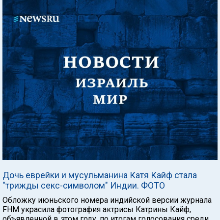
Дочь еврейки и мусульманина Катя Кайф стала
"трижды секс-символом" Индии. ФОТО
Обложку июньского номера индийской версии журнала
FHM украсила фотография актрисы Катрины Кайф,
объявленной в этом году, по итогам голосования среди