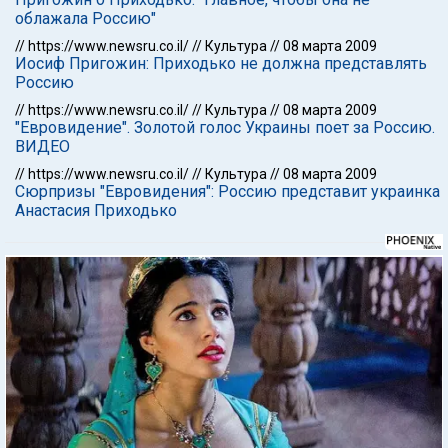
облажала Россию"
//
https://www.newsru.co.il/
//
Культура
//
08 марта 2009
Иосиф Пригожин: Приходько не должна представлять
Россию
//
https://www.newsru.co.il/
//
Культура
//
08 марта 2009
"Евровидение". Золотой голос Украины поет за Россию.
ВИДЕО
//
https://www.newsru.co.il/
//
Культура
//
08 марта 2009
Сюрпризы "Евровидения": Россию представит украинка
Анастасия Приходько