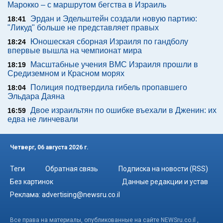
Марокко – с маршрутом бегства в Израиль
Эрдан и Эдельштейн создали новую партию:
18:41
"Ликуд" больше не представляет правых
Юношеская сборная Израиля по гандболу
18:24
впервые вышла на чемпионат мира
Масштабные учения ВМС Израиля прошли в
18:19
Средиземном и Красном морях
Полиция подтвердила гибель пропавшего
18:04
Эльдара Даяна
Двое израильтян по ошибке въехали в Дженин: их
16:59
едва не линчевали
Четверг, 06 августа 2026 г.
Теги
Обратная связь
Подписка на новости (RSS)
Без картинок
Данные редакции и устав
Реклама:
advertising@newsru.co.il
Все права на материалы, опубликованные на сайте NEWSru.co.il ,