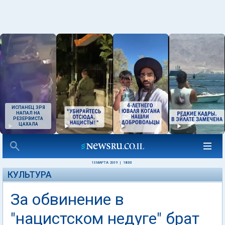
ИСПАНЕЦ ЗРЯ
НАПАЛ НА
РЕЗЕРВИСТА
ЦАХАЛА
13 МАРТА 2009
|
18:00
КУЛЬТУРА
За обвинение в
"нацистском недуге" брат