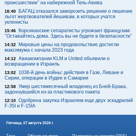
происшествии" на набережной Тель-Авива
БАГАЦ отказался заморозить решение о лишении
16:40
льгот жертвователей йешивам, в которых учатся
уклонисты
Корсиканские сепаратисты угрожают французам:
15:46
"Оставайтесь дома. Здесь вы не будете в безопасности"
Мировые цены на продовольствие достигли
14:32
максимума с начала 2023 года
Авиакомпании KLM и United объявили о
14:12
возвращении в Израиль
1036-й день войны: действия в Газе, Ливане и
13:02
Сирии, операции в Иудее и Самарии
Умер шестимесячный младенец из Бней-Брака,
12:58
задохнувшийся из-за пластикового пакета
Одобрена закупка Израилем еще двух эскадрилий
12:10
F-35I и F-15IA
Пятница, 07 августа 2026 г.
Теги
Обратная связь
Подписка на новости (RSS)