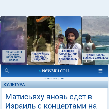
ИСПАНЕЦ ЗРЯ
НАПАЛ НА
РЕЗЕРВИСТА
ЦАХАЛА
13 МАРТА 2024
|
13:52
КУЛЬТУРА
Матисьяху вновь едет в
Израиль с концертами на