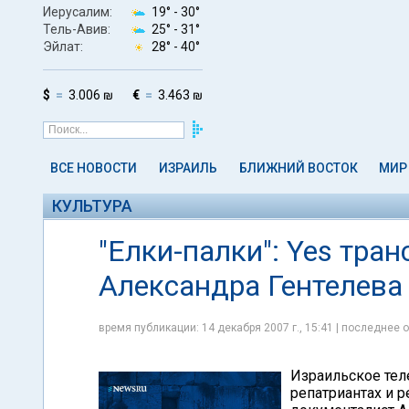
Иерусалим:
19° -
30°
Тель-Авив:
25° -
31°
Эйлат:
28° -
40°
$
3.006 ₪
€
3.463 ₪
ВСЕ НОВОСТИ
ИЗРАИЛЬ
БЛИЖНИЙ ВОСТОК
МИР
КУЛЬТУРА
"Елки-палки": Yes тра
Александра Гентелева 
время публикации: 14 декабря 2007 г., 15:41 | последнее о
Израильское тел
репатриантах и р