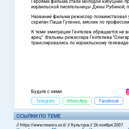
Героями фильма стали молодой кибуцник-пр
израильской писательницы Дины Рубиной, п
Название фильма режиссер позаимствовал у
скрипач Паша Гуленко, мясник по профессии
К теме эмиграции Гентелев обращается не в
арец". Фильмы режиссера Гентелева "Олигарх
транслировались по израильскому телевиде
Будьте с нами:
Telegram
WhatsApp
Facebook
ССЫЛКИ ПО ТЕМЕ
//
https://www.newsru.co.il/
//
Культура
//
26 ноября 2007