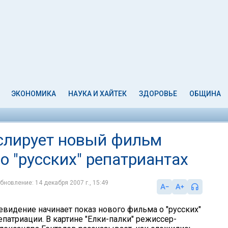
ЭКОНОМИКА
НАУКА И ХАЙТЕК
ЗДОРОВЬЕ
ОБЩИНА
нслирует новый фильм
о "русских" репатриантах
бновление: 14 декабря 2007 г., 15:49
евидение начинает показ нового фильма о "русских"
епатриации. В картине "Елки-палки" режиссер-