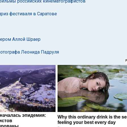
 фильмы российских кинематографистов
приз фестиваля в Саратове
сером Аллой Шраер
фотографа Леонида Падруля
 началась эпидемия:
Why this ordinary drink is the se
истов
feeling your best every day
ированы