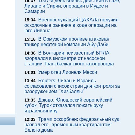
1037-й день войны: действия в Газе,
15:37
Ливане и Сирии, операции в Иудее и
Самарии
Военнослужащий ЦАХАЛа получил
15:34
осколочные ранения в ходе операции на
юге Ливана
В Ормузском проливе атакован
15:18
танкер нефтяной компании Абу-Даби
В Болгарии неизвестный БПЛА
14:38
взорвался в километре от насосной
станции Трансбалканского газопровода
Умер отец Лионеля Месси
14:01
Reuters: Ливан и Израиль
13:44
согласовали список стран для контроля за
разоружением "Хизбаллы"
Дзюдо. Юношеский европейский
13:33
кубок. Турок отказался пожать руку
израильтянину
Трамп оскорблен: федеральный суд
12:33
назвал его "временным квартирантом"
Белого дома