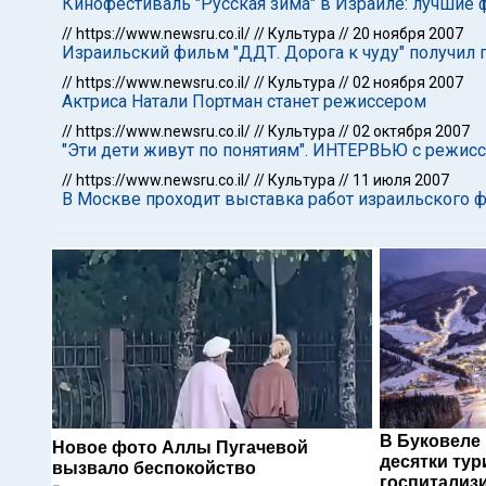
Кинофестиваль "Русская зима" в Израиле: лучшие
//
https://www.newsru.co.il/
//
Культура
//
20 ноября 2007
Израильский фильм "ДДТ. Дорога к чуду" получил 
//
https://www.newsru.co.il/
//
Культура
//
02 ноября 2007
Актриса Натали Портман станет режиссером
//
https://www.newsru.co.il/
//
Культура
//
02 октября 2007
"Эти дети живут по понятиям". ИНТЕРВЬЮ с режис
//
https://www.newsru.co.il/
//
Культура
//
11 июля 2007
В Москве проходит выставка работ израильского 
В Буковеле
Новое фото Аллы Пугачевой
десятки тур
вызвало беспокойство
госпитализ