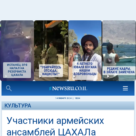
ИСПАНЕЦ ЗРЯ
НАПАЛ НА
РЕЗЕРВИСТА
ЦАХАЛА
14 ЯНВАРЯ 2024
|
18:04
КУЛЬТУРА
Участники армейских
ансамблей ЦАХАЛа