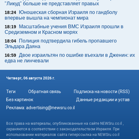
"Ликуд" больше не представляет правых
Юношеская сборная Израиля по гандболу
18:24
впервые вышла на чемпионат мира
Масштабные учения ВМС Израиля прошли в
18:19
Средиземном и Красном морях
Полиция подтвердила гибель пропавшего
18:04
Эльдара Даяна
Двое израильтян по ошибке въехали в Дженин: их
16:59
едва не линчевали
Четверг, 06 августа 2026 г.
Теги
Обратная связь
Подписка на новости (RSS)
Без картинок
Данные редакции и устав
Реклама:
advertising@newsru.co.il
Все права на материалы, опубликованные на сайте NEWSru.co.il ,
охраняются в соответствии с законодательством Израиля. При
использовании материалов сайта гиперссылка на NEWSru.co.il