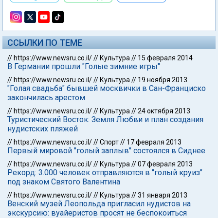
ССЫЛКИ ПО ТЕМЕ
//
https://www.newsru.co.il/
//
Культура
//
15 февраля 2014
В Германии прошли "Голые зимние игры"
//
https://www.newsru.co.il/
//
Культура
//
19 ноября 2013
"Голая свадьба" бывшей москвички в Сан-Франциско
закончилась арестом
//
https://www.newsru.co.il/
//
Культура
//
24 октября 2013
Туристический Восток: Земля Любви и план создания
нудистских пляжей
//
https://www.newsru.co.il/
//
Спорт
//
17 февраля 2013
Первый мировой "голый заплыв" состоялся в Сиднее
//
https://www.newsru.co.il/
//
Культура
//
07 февраля 2013
Рекорд: 3.000 человек отправляются в "голый круиз"
под знаком Святого Валентина
//
https://www.newsru.co.il/
//
Культура
//
31 января 2013
Венский музей Леопольда пригласил нудистов на
экскурсию: вуайеристов просят не беспокоиться