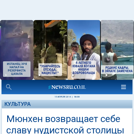
ИСПАНЕЦ ЗРЯ
НАПАЛ НА
РЕЗЕРВИСТА
ЦАХАЛА
15 АПРЕЛЯ 2014
|
16:08
КУЛЬТУРА
Мюнхен возвращает себе
славу нудистской столицы