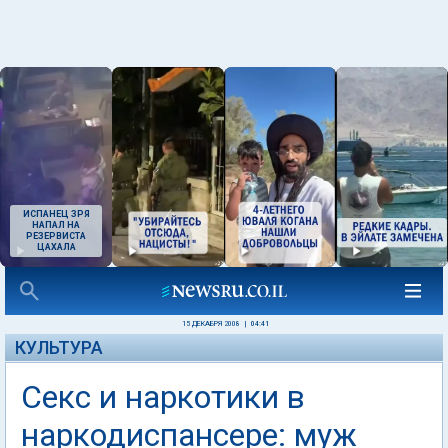
ИСПАНЕЦ ЗРЯ
НАПАЛ НА
РЕЗЕРВИСТА
ЦАХАЛА
15 ДЕКАБРЯ 2008
|
04:41
КУЛЬТУРА
Секс и наркотики в
наркодиспансере: муж