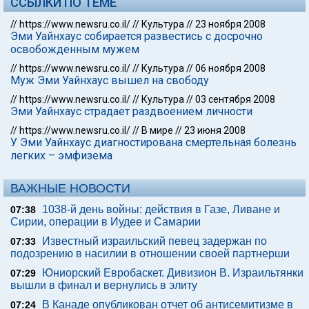
ССЫЛКИ ПО ТЕМЕ
//
https://www.newsru.co.il/
//
Культура
//
23 ноября 2008
Эми Уайнхаус собирается развестись с досрочно
освобожденным мужем
//
https://www.newsru.co.il/
//
Культура
//
06 ноября 2008
Муж Эми Уайнхаус вышел на свободу
//
https://www.newsru.co.il/
//
Культура
//
03 сентября 2008
Эми Уайнхаус страдает раздвоением личности
//
https://www.newsru.co.il/
//
В мире
//
23 июня 2008
У Эми Уайнхаус диагностирована смертельная болезнь
легких – эмфизема
ВАЖНЫЕ НОВОСТИ
1038-й день войны: действия в Газе, Ливане и
07:38
Сирии, операции в Иудее и Самарии
Известный израильский певец задержан по
07:33
подозрению в насилии в отношении своей партнерши
Юниорский Евробаскет. Дивизион В. Израильтянки
07:29
вышли в финал и вернулись в элиту
В Канаде опубликован отчет об антисемитизме в
07:24