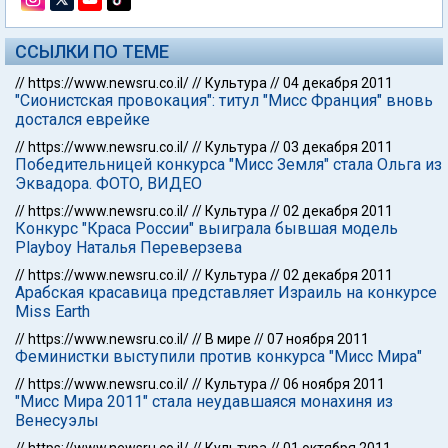
ССЫЛКИ ПО ТЕМЕ
//
https://www.newsru.co.il/
//
Культура
//
04 декабря 2011
"Сионистская провокация": титул "Мисс Франция" вновь
достался еврейке
//
https://www.newsru.co.il/
//
Культура
//
03 декабря 2011
Победительницей конкурса "Мисс Земля" стала Ольга из
Эквадора. ФОТО, ВИДЕО
//
https://www.newsru.co.il/
//
Культура
//
02 декабря 2011
Конкурс "Краса России" выиграла бывшая модель
Playboy Наталья Переверзева
//
https://www.newsru.co.il/
//
Культура
//
02 декабря 2011
Арабская красавица представляет Израиль на конкурсе
Miss Earth
//
https://www.newsru.co.il/
//
В мире
//
07 ноября 2011
Феминистки выступили против конкурса "Мисс Мира"
//
https://www.newsru.co.il/
//
Культура
//
06 ноября 2011
"Мисс Мира 2011" стала неудавшаяся монахиня из
Венесуэлы