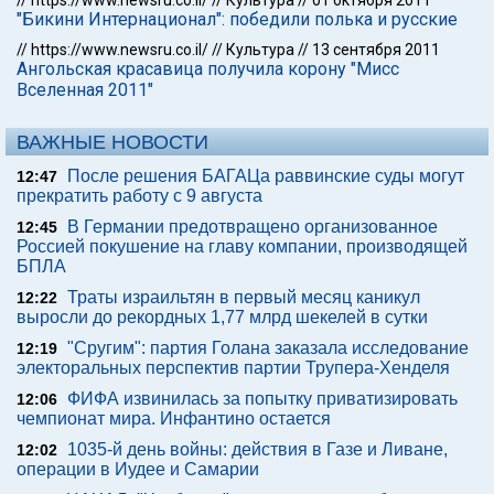
//
https://www.newsru.co.il/
//
Культура
//
01 октября 2011
"Бикини Интернационал": победили полька и русские
//
https://www.newsru.co.il/
//
Культура
//
13 сентября 2011
Ангольская красавица получила корону "Мисс
Вселенная 2011"
ВАЖНЫЕ НОВОСТИ
После решения БАГАЦа раввинские суды могут
12:47
прекратить работу с 9 августа
В Германии предотвращено организованное
12:45
Россией покушение на главу компании, производящей
БПЛА
Траты израильтян в первый месяц каникул
12:22
выросли до рекордных 1,77 млрд шекелей в сутки
"Сругим": партия Голана заказала исследование
12:19
электоральных перспектив партии Трупера-Хенделя
ФИФА извинилась за попытку приватизировать
12:06
чемпионат мира. Инфантино остается
1035-й день войны: действия в Газе и Ливане,
12:02
операции в Иудее и Самарии