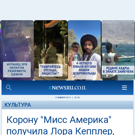
ИСПАНЕЦ ЗРЯ
НАПАЛ НА
РЕЗЕРВИСТА
ЦАХАЛА
15 ЯНВАРЯ 2012
|
10:22
КУЛЬТУРА
Корону "Мисс Америка"
получила Лора Кепплер,