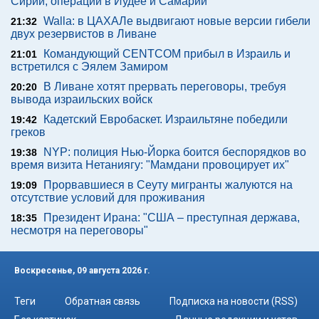
Сирии, операции в Иудее и Самарии
Walla: в ЦАХАЛе выдвигают новые версии гибели
21:32
двух резервистов в Ливане
Командующий CENTCOM прибыл в Израиль и
21:01
встретился с Эялем Замиром
В Ливане хотят прервать переговоры, требуя
20:20
вывода израильских войск
Кадетский Евробаскет. Израильтяне победили
19:42
греков
NYP: полиция Нью-Йорка боится беспорядков во
19:38
время визита Нетаниягу: "Мамдани провоцирует их"
Прорвавшиеся в Сеуту мигранты жалуются на
19:09
отсутствие условий для проживания
Президент Ирана: "США – преступная держава,
18:35
несмотря на переговоры"
Воскресенье, 09 августа 2026 г.
Теги
Обратная связь
Подписка на новости (RSS)