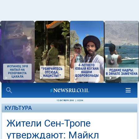
ИСПАНЕЦ ЗРЯ
НАПАЛ НА
РЕЗЕРВИСТА
ЦАХАЛА
15 ОКТЯБРЯ 2006
|
02:04
КУЛЬТУРА
Жители Сен-Тропе
утверждают: Майкл