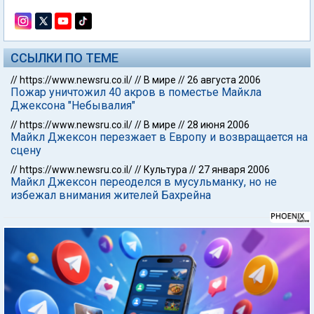
ССЫЛКИ ПО ТЕМЕ
//
https://www.newsru.co.il/
//
В мире
//
26 августа 2006
Пожар уничтожил 40 акров в поместье Майкла
Джексона "Небывалия"
//
https://www.newsru.co.il/
//
В мире
//
28 июня 2006
Майкл Джексон перезжает в Европу и возвращается на
сцену
//
https://www.newsru.co.il/
//
Культура
//
27 января 2006
Майкл Джексон переоделся в мусульманку, но не
избежал внимания жителей Бахрейна