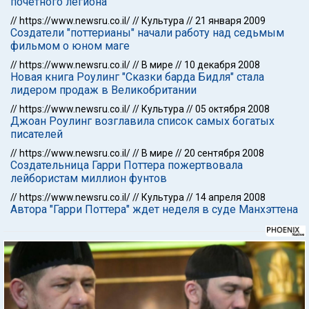
почетного легиона
//
https://www.newsru.co.il/
//
Культура
//
21 января 2009
Создатели "поттерианы" начали работу над седьмым
фильмом о юном маге
//
https://www.newsru.co.il/
//
В мире
//
10 декабря 2008
Новая книга Роулинг "Сказки барда Бидля" стала
лидером продаж в Великобритании
//
https://www.newsru.co.il/
//
Культура
//
05 октября 2008
Джоан Роулинг возглавила список самых богатых
писателей
//
https://www.newsru.co.il/
//
В мире
//
20 сентября 2008
Создательница Гарри Поттера пожертвовала
лейбористам миллион фунтов
//
https://www.newsru.co.il/
//
Культура
//
14 апреля 2008
Автора "Гарри Поттера" ждет неделя в суде Манхэттена