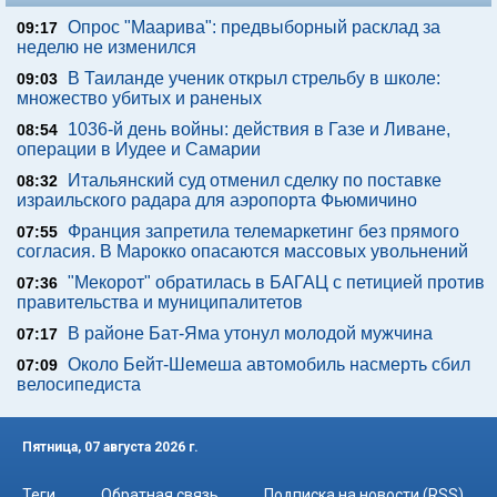
Опрос "Mаарива": предвыборный расклад за
09:17
неделю не изменился
В Таиланде ученик открыл стрельбу в школе:
09:03
множество убитых и раненых
1036-й день войны: действия в Газе и Ливане,
08:54
операции в Иудее и Самарии
Итальянский суд отменил сделку по поставке
08:32
израильского радара для аэропорта Фьюмичино
Франция запретила телемаркетинг без прямого
07:55
согласия. В Марокко опасаются массовых увольнений
"Мекорот" обратилась в БАГАЦ с петицией против
07:36
правительства и муниципалитетов
В районе Бат-Яма утонул молодой мужчина
07:17
Около Бейт-Шемеша автомобиль насмерть сбил
07:09
велосипедиста
Пятница, 07 августа 2026 г.
Теги
Обратная связь
Подписка на новости (RSS)