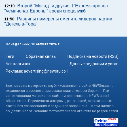
Второй "Мосад" и другие: L'Express провел
12:19
"чемпионат Европы" среди спецслужб
Раввины намерены сменить лидеров партии
11:50
"Дегель а-Тора"
Понедельник, 10 августа 2026 г.
Теги
Обратная связь
Подписка на новости (RSS)
Без картинок
Данные редакции и устав
Реклама:
advertising@newsru.co.il
Все права на материалы, опубликованные на сайте NEWSru.co.il ,
охраняются в соответствии с законодательством Израиля. При
использовании материалов сайта гиперссылка на NEWSru.co.il
обязательна. Перепечатка интервью, репортажей, эксклюзивных
статей без согласования с редакцией запрещена – в том числе в
соцсетях. Использование фотоматериалов агентств не разрешается.