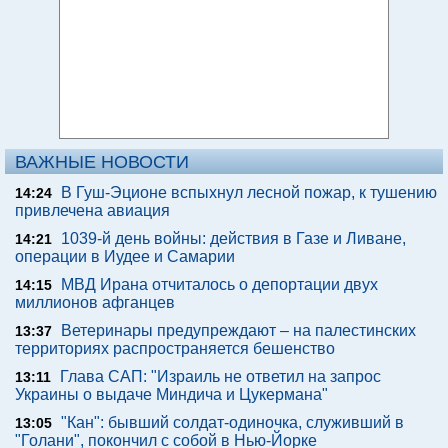
ВАЖНЫЕ НОВОСТИ
В Гуш-Эционе вспыхнул лесной пожар, к тушению
14:24
привлечена авиация
1039-й день войны: действия в Газе и Ливане,
14:21
операции в Иудее и Самарии
МВД Ирана отчиталось о депортации двух
14:15
миллионов афганцев
Ветеринары предупреждают – на палестинских
13:37
территориях распространяется бешенство
Глава САП: "Израиль не ответил на запрос
13:11
Украины о выдаче Миндича и Цукермана"
"Кан": бывший солдат-одиночка, служивший в
13:05
"Голани", покончил с собой в Нью-Йорке