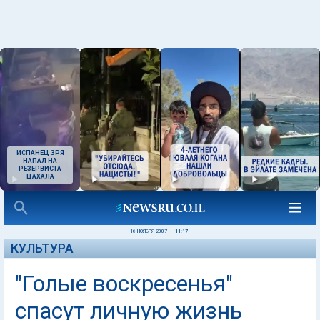
ИСПАНЕЦ ЗРЯ
НАПАЛ НА
РЕЗЕРВИСТА
ЦАХАЛА
16 НОЯБРЯ 2007
|
11:17
КУЛЬТУРА
"Голые воскресенья"
спасут личную жизнь