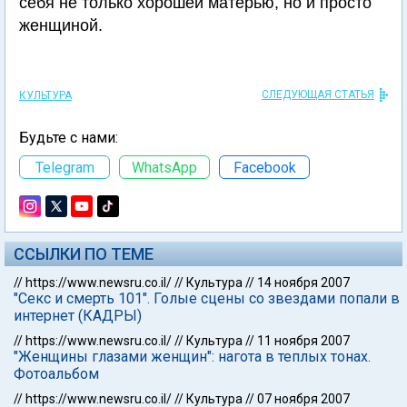
себя не только хорошей матерью, но и просто
женщиной.
СЛЕДУЮЩАЯ СТАТЬЯ
КУЛЬТУРА
Будьте с нами:
Telegram
WhatsApp
Facebook
ССЫЛКИ ПО ТЕМЕ
//
https://www.newsru.co.il/
//
Культура
//
14 ноября 2007
"Секс и смерть 101". Голые сцены со звездами попали в
интернет (КАДРЫ)
//
https://www.newsru.co.il/
//
Культура
//
11 ноября 2007
"Женщины глазами женщин": нагота в теплых тонах.
Фотоальбом
//
https://www.newsru.co.il/
//
Культура
//
07 ноября 2007