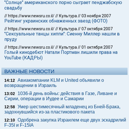
"Солнце" американского порно сыграет пенджабскую
свадьбу
//
https://www.newsru.co.il/
//
Культура
//
03 ноября 2007
Рейтинг украинских обнаженных звезд (ФОТО)
//
https://www.newsru.co.il/
//
Культура
//
07 октября 2007
"Сексуальные танцы хиппи": Сиенну Миллер нашли в
пруду
//
https://www.newsru.co.il/
//
Культура
//
01 октября 2007
Голый кинодебют Натали Портман лишили права на
YouTube (КАДРЫ)
ВАЖНЫЕ НОВОСТИ
Авиакомпании KLM и United объявили о
14:12
возвращении в Израиль
1036-й день войны: действия в Газе, Ливане и
13:02
Сирии, операции в Иудее и Самарии
Умер шестимесячный младенец из Бней-Брака,
12:58
задохнувшийся из-за пластикового пакета
Одобрена закупка Израилем еще двух эскадрилий
12:10
F-35I и F-15IA