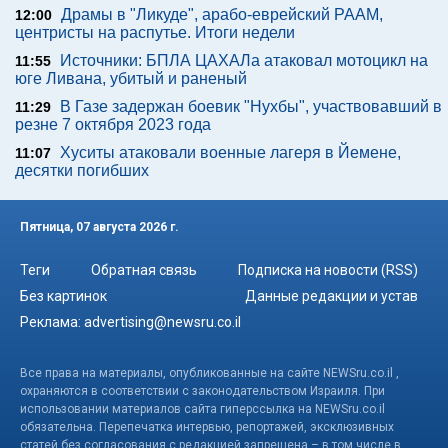
Драмы в "Ликуде", арабо-еврейский РААМ,
12:00
центристы на распутье. Итоги недели
Источники: БПЛА ЦАХАЛа атаковал мотоцикл на
11:55
юге Ливана, убитый и раненый
В Газе задержан боевик "Нухбы", участвовавший в
11:29
резне 7 октября 2023 года
Хуситы атаковали военные лагеря в Йемене,
11:07
десятки погибших
Пятница, 07 августа 2026 г.
Теги
Обратная связь
Подписка на новости (RSS)
Без картинок
Данные редакции и устав
Реклама:
advertising@newsru.co.il
Все права на материалы, опубликованные на сайте NEWSru.co.il ,
охраняются в соответствии с законодательством Израиля. При
использовании материалов сайта гиперссылка на NEWSru.co.il
обязательна. Перепечатка интервью, репортажей, эксклюзивных
статей без согласования с редакцией запрещена – в том числе в