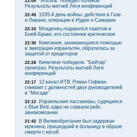
"Апоэль" победил поляков.
23:04
Результаты матчей Лиги конференций
1035-й день войны: действия в Газе
22:45
и Ливане, операции в Иудее и Самарии
Младенец подавился пакетом в
22:33
Бней-Браке, его состояние критическое
Компания, занимающаяся помощью
22:30
в эмиграции израильтян, обратилась за
защитой от кредиторов
Киевляне победили. "Бейтар"
22:28
проиграл. Результаты матчей Лиги
конференций
12 канал ИТВ: Роман Гофман
22:17
снимает с должностей двух руководителей
в "Мосаде"
Израильские пассажиры, судящиеся
22:12
с Blue Bird, едва не сорвали рейс
авиакомпании
В Великобритании был задержан
21:42
мужчина, пришедший в больницу в образе
смерти с косой