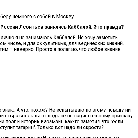
беру немного с собой в Москву.
в России Леонтьев занялись Каббалой. Это правда?
лично я не занимаюсь Каббалой. Но хочу заметить,
ом числе, и для оккультизма, для ведических знаний,
этим – неверно. Просто я полагаю, что любое знание
е знаю. А что, похож? Не испытываю по этому поводу ни
ли отвратительны отнюдь не по национальному признаку,
й поэт и историк Карамзин как-то заметил, что "если
тупит татарин". Только вот надо ли скрести?
 ситуации, когда Вы что-то упустили, от чего-то