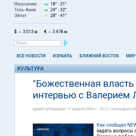
Иерусалим:
18° -
31°
Тель-Авив:
24° -
32°
Эйлат:
28° -
41°
$
3.013 ₪
€
3.478 ₪
ВСЕ НОВОСТИ
ИЗРАИЛЬ
БЛИЖНИЙ ВОСТОК
МИР
КУЛЬТУРА
"Божественная власть
интервью с Валерием
время публикации: 17 апреля 2006 г., 15:27 | последнее об
Как сообщал NEWS
задать вопросы 