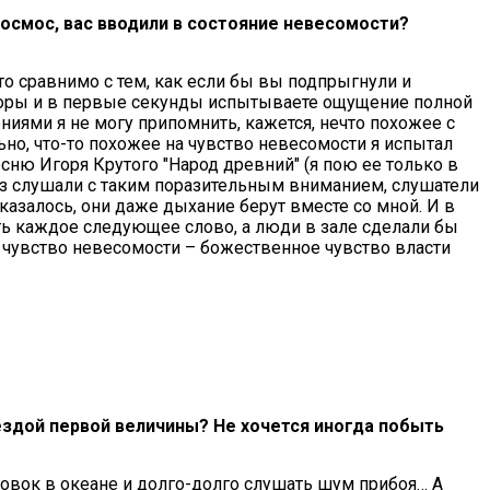
 космос, вас вводили в состояние невесомости?
то сравнимо с тем, как если бы вы подпрыгнули и
опоры и в первые секунды испытываете ощущение полной
иями я не могу припомнить, кажется, нечто похожее с
льно, что-то похожее на чувство невесомости я испытал
сню Игоря Крутого "Народ древний" (я пою ее только в
 раз слушали с таким поразительным вниманием, слушатели
казалось, они даже дыхание берут вместе со мной. И в
рить каждое следующее слово, а люди в зале сделали бы
а чувство невесомости – божественное чувство власти
ездой первой величины? Не хочется иногда побыть
тровок в океане и долго-долго слушать шум прибоя… А