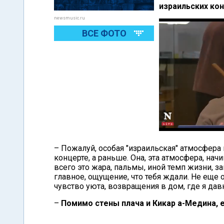
израильских ко
newsmusic.ru
ВСЕ ФОТО
– Пожалуй, особая "израильская" атмосфера 
концерте, а раньше. Она, эта атмосфера, на
всего это жара, пальмы, иной темп жизни, з
главное, ощущение, что тебя ждали. Не еще о
чувство уюта, возвращения в дом, где я давн
–
Помимо стены плача и Кикар а-Медина, е