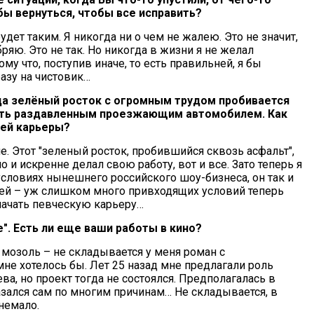
 бы вернуться, чтобы все исправить?
удет таким. Я никогда ни о чем не жалею. Это не значит,
бряю. Это не так. Но никогда в жизни я не желал
ому что, поступив иначе, то есть правильней, я бы
азу на чистовик…
да зелёный росток с огромным трудом пробивается
быть раздавленным проезжающим автомобилем. Как
шей карьеры?
. Этот "зеленый росток, пробившийся сквозь асфальт",
о и искренне делал свою работу, вот и все. Зато теперь я
 условиях нынешнего российского шоу-бизнеса, он так и
дей – уж слишком много привходящих условий теперь
 начать певческую карьеру…
". Есть ли еще ваши работы в кино?
мозоль – не складывается у меня роман с
мне хотелось бы. Лет 25 назад мне предлагали роль
, но проект тогда не состоялся. Предполагалась в
азался сам по многим причинам… Не складывается, в
 немало.