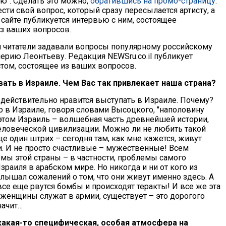
ю". Сделать это можно,
обратившись на промо-страницу
.
ти свой вопрос, который сразу пересылается артисту, а
 сайте публикуется интервью с ним, состоящее
з ваших вопросов.
и читатели задавали вопросы популярному российскому
ерию Леонтьеву. Редакция NEWSru.co.il публикует
стом, состоящее из ваших вопросов.
ать в Израиле. Чем Вас так привлекает наша страна?
 действительно нравится выступать в Израиле. Почему?
то в Израиле, говоря словами Высоцкого, "наполовину
 этом Израиль – волшебная часть древнейшей истории,
человеческой цивилизации. Можно ли не любить такой
е один штрих – сегодня там, как мне кажется, живут
. И не просто счастливые – мужественные! Всем
мы этой страны – в частности, проблемы самого
раиля в арабском мире. Но никогда и ни от кого из
слышал сожалений о том, что они живут именно здесь. А
се еще рвутся бомбы и происходят теракты! И все же эта
 женщины служат в армии, существует – это дорогого
начит…
какая-то специфическая, особая атмосфера на