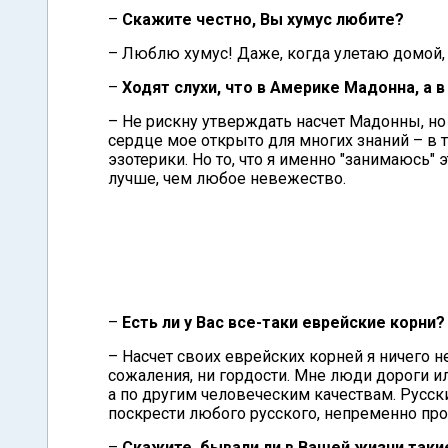
–
Скажите честно, Вы хумус любите?
– Люблю хумус! Даже, когда улетаю домой, 
–
Ходят слухи, что в Америке Мадонна, а 
– Не рискну утверждать насчет Мадонны, но 
сердце мое открыто для многих знаний – в т
эзотерики. Но то, что я именно "занимаюсь" 
лучше, чем любое невежество.
–
Есть ли у Вас все-таки еврейские корни?
– Насчет своих еврейских корней я ничего н
сожаления, ни гордости. Мне люди дороги и
а по другим человеческим качествам. Русски
поскрести любого русского, непременно прос
–
Скажите, бывали ли в Вашей жизни такие