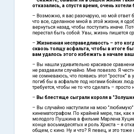
отказались, а спустя время, очень хотели
– Возможно, я вас разочарую, но мой ответ б
что все, сделанное мной в этой жизни, я одо
вернуться назад, чтобы поступить иначе. Пот
перестал быть собой. Увы, жизнь пишется ср
–
Жизненная несправедливость – это ког
сквозь толщу асфальта, чтобы в итоге 
вам удалось этого избежать в начале ва
– Вы нашли удивительно красивое сравнение
не раздавили случайно. Мне повезло. Я честн
не сомневаюсь, что появись этот "росток" в
погиб бы в асфальте под ногами бойких лю
требуется, чтобы не то что сделать – просто
–
Вы блестяще сыграли короля в "Золушке
– Вы случайно наступили на мою "любимую" 
кинематографом. По крайней мере, так, как 
молодого Пушкина в фильме Марлена Хуциева
конце восьмидесятых и роль Христа – я отк
общем, с кино. Ну и что? Я певец, и это тоже