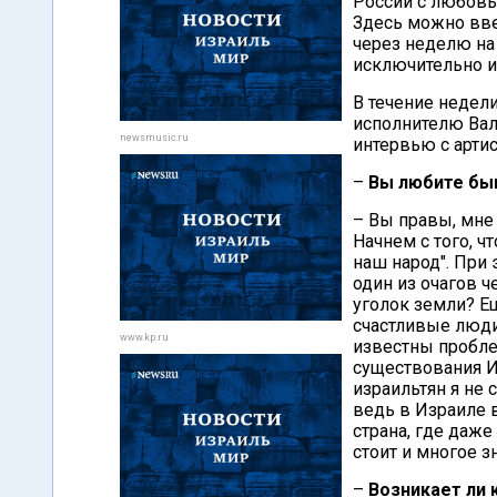
России с любовь
Здесь можно ввес
через неделю на
исключительно и
В течение недел
исполнителю Вал
newsmusic.ru
интервью с арти
–
Вы любите быв
– Вы правы, мне
Начнем с того, ч
наш народ". При
один из очагов 
уголок земли? Ещ
счастливые люди
www.kp.ru
известны пробле
существования Из
израильтян я не 
ведь в Израиле в
страна, где даже
стоит и многое з
–
Возникает ли 