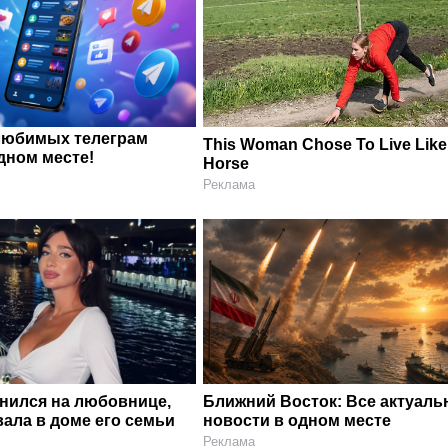
любимых телеграм
This Woman Chose To Live Like
дном месте!
Horse
Реклама
енился на любовнице,
Ближний Восток: Все актуал
ала в доме его семьи
новости в одном месте
Реклама