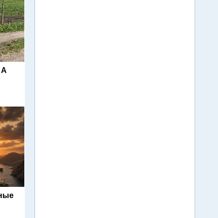
 A
ьные