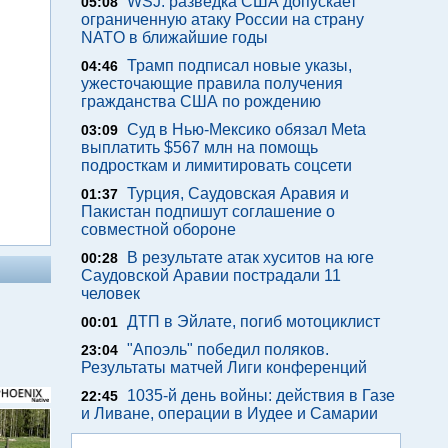
WSJ: разведка США допускает
05:08
ограниченную атаку России на страну
NATO в ближайшие годы
Трамп подписал новые указы,
04:46
ужесточающие правила получения
гражданства США по рождению
Суд в Нью-Мексико обязал Meta
03:09
выплатить $567 млн на помощь
подросткам и лимитировать соцсети
Турция, Саудовская Аравия и
01:37
Пакистан подпишут соглашение о
совместной обороне
В результате атак хуситов на юге
00:28
Саудовской Аравии пострадали 11
человек
ДТП в Эйлате, погиб мотоциклист
00:01
"Апоэль" победил поляков.
23:04
Результаты матчей Лиги конференций
1035-й день войны: действия в Газе
22:45
и Ливане, операции в Иудее и Самарии