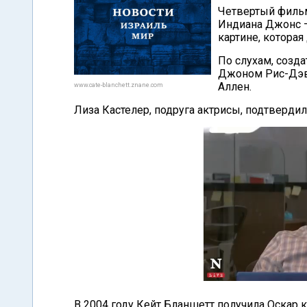
Четвертый фильм
Индиана Джонс –
картине, которая
По слухам, созд
Джоном Рис-Дэви
Аллен.
www.cate-blanchett.znane.com
Лиза Кастелер, подруга актрисы, подтвердил
В 2004 году Кейт Бланшетт получила Оскар к