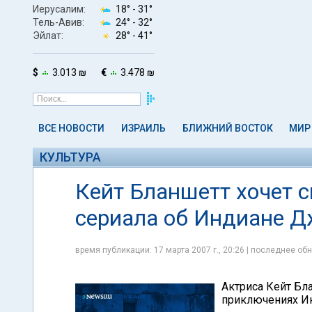
Иерусалим:
18° -
31°
Тель-Авив:
24° -
32°
Эйлат:
28° -
41°
$
3.013 ₪
€
3.478 ₪
ВСЕ НОВОСТИ
ИЗРАИЛЬ
БЛИЖНИЙ ВОСТОК
МИР
КУЛЬТУРА
Кейт Бланшетт хочет 
сериала об Индиане Д
время публикации: 17 марта 2007 г., 20:26 | последнее обн
Актриса Кейт Бл
приключениях Ин