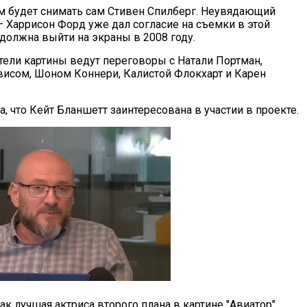
 будет снимать сам Стивен Спилберг. Неувядающий
 Харрисон Форд уже дал согласие на съемки в этой
 должна выйти на экраны в 2008 году.
атели картины ведут переговоры с Натали Портман,
сом, Шоном Коннери, Калистой Флокхарт и Карен
а, что Кейт Бланшетт заинтересована в участии в проекте.
ак лучшая актриса второго плана в картине "Авиатор"