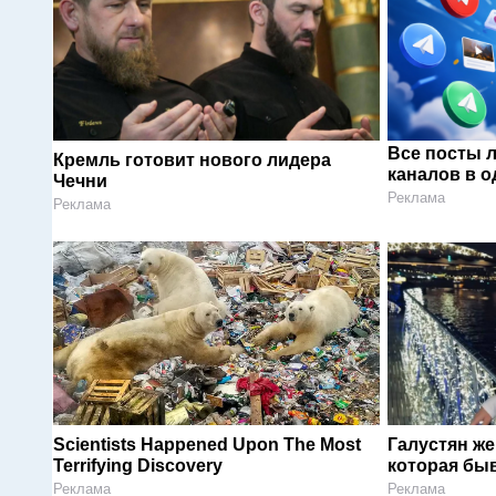
Все посты 
Кремль готовит нового лидера
каналов в о
Чечни
Реклама
Реклама
Scientists Happened Upon The Most
Галустян ж
Terrifying Discovery
которая быв
Реклама
Реклама