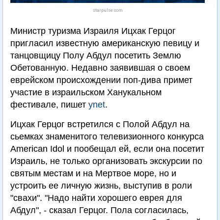
starpulse.com
Министр туризма Израиля Ицхак Герцог
пригласил известную американскую певицу и
танцовщицу Полу Абдул посетить Землю
Обетованную. Недавно заявившая о своем
еврейском происхождении поп-дива примет
участие в израильском Ханукальном
фестивале, пишет
ynet
.
Ицхак Герцог встретился с Полой Абдул на
сьемках знаменитого телевизионного конкурса
American Idol и пообещал ей, если она посетит
Израиль, не только организовать экскурсии по
святым местам и на Мертвое море, но и
устроить ее личную жизнь, выступив в роли
"свахи". "Надо найти хорошего еврея для
Абдул", - сказал Герцог. Пола согласилась,