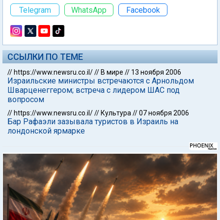
Telegram
WhatsApp
Facebook
ССЫЛКИ ПО ТЕМЕ
//
https://www.newsru.co.il/
//
В мире
//
13 ноября 2006
Израильские министры встречаются с Арнольдом
Шварценеггером; встреча с лидером ШАС под
вопросом
//
https://www.newsru.co.il/
//
Культура
//
07 ноября 2006
Бар Рафаэли зазывала туристов в Израиль на
лондонской ярмарке