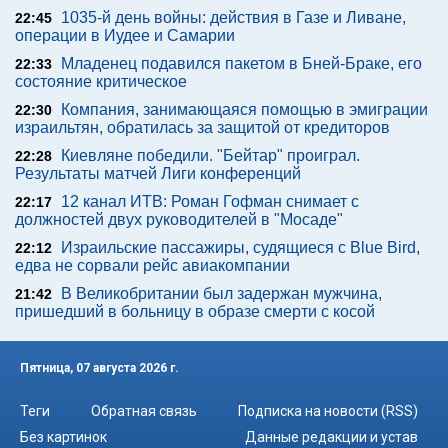
1035-й день войны: действия в Газе и Ливане,
22:45
операции в Иудее и Самарии
Младенец подавился пакетом в Бней-Браке, его
22:33
состояние критическое
Компания, занимающаяся помощью в эмиграции
22:30
израильтян, обратилась за защитой от кредиторов
Киевляне победили. "Бейтар" проиграл.
22:28
Результаты матчей Лиги конференций
12 канал ИТВ: Роман Гофман снимает с
22:17
должностей двух руководителей в "Мосаде"
Израильские пассажиры, судящиеся с Blue Bird,
22:12
едва не сорвали рейс авиакомпании
В Великобритании был задержан мужчина,
21:42
пришедший в больницу в образе смерти с косой
Пятница, 07 августа 2026 г.
Теги
Обратная связь
Подписка на новости (RSS)
Без картинок
Данные редакции и устав