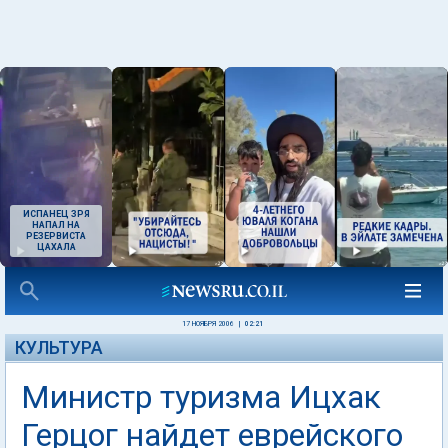
ИСПАНЕЦ ЗРЯ
НАПАЛ НА
РЕЗЕРВИСТА
ЦАХАЛА
17 НОЯБРЯ 2006
|
02:21
КУЛЬТУРА
Министр туризма Ицхак
Герцог найдет еврейского