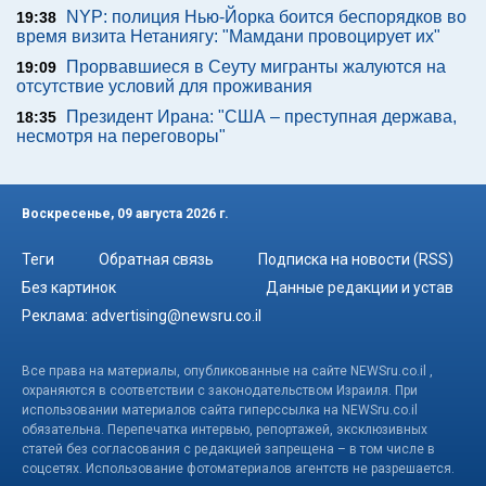
NYP: полиция Нью-Йорка боится беспорядков во
19:38
время визита Нетаниягу: "Мамдани провоцирует их"
Прорвавшиеся в Сеуту мигранты жалуются на
19:09
отсутствие условий для проживания
Президент Ирана: "США – преступная держава,
18:35
несмотря на переговоры"
Воскресенье, 09 августа 2026 г.
Теги
Обратная связь
Подписка на новости (RSS)
Без картинок
Данные редакции и устав
Реклама:
advertising@newsru.co.il
Все права на материалы, опубликованные на сайте NEWSru.co.il ,
охраняются в соответствии с законодательством Израиля. При
использовании материалов сайта гиперссылка на NEWSru.co.il
обязательна. Перепечатка интервью, репортажей, эксклюзивных
статей без согласования с редакцией запрещена – в том числе в
соцсетях. Использование фотоматериалов агентств не разрешается.