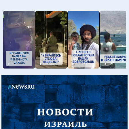
ИСПАНЕЦ ЗРЯ
НАПАЛ НА
РЕЗЕРВИСТА
ЦАХАЛА