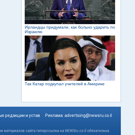
е редакции и устав
Реклама:
advertising@newsru.co.il
и материалов сайта гиперссылка на NEWSru.co.il обязательна.