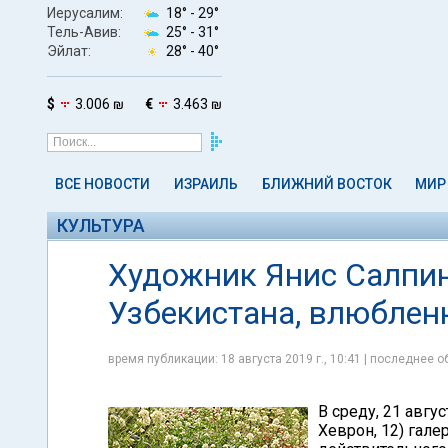
Иерусалим:
18° -
29°
Тель-Авив:
25° -
31°
Эйлат:
28° -
40°
$
3.006 ₪
€
3.463 ₪
ВСЕ НОВОСТИ
ИЗРАИЛЬ
БЛИЖНИЙ ВОСТОК
МИР
КУЛЬТУРА
Художник Янис Салпинк
Узбекистана, влюблен
время публикации: 18 августа 2019 г., 10:41 | последнее об
В среду, 21 авгу
Хеврон, 12) гале