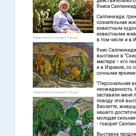
действительного
Яниса Салпинкид
Салпинкиди, грек
сознательная жиз
известным худож
известными живо
Предоставлено галереей "Скицца"
в том числе и в 
Янис Салпинкиди
выставке в "Ски
мастера – его пе
и в Израиле, со
сочными яркими
"Персональная в
неожиданность. 
Предоставлено галереей "Скицца"
заставили меня 
поводу этой выст
Виолетте, живуще
нашего достаточ
молодая сильная 
- говорит Салпин
Выставка продлит