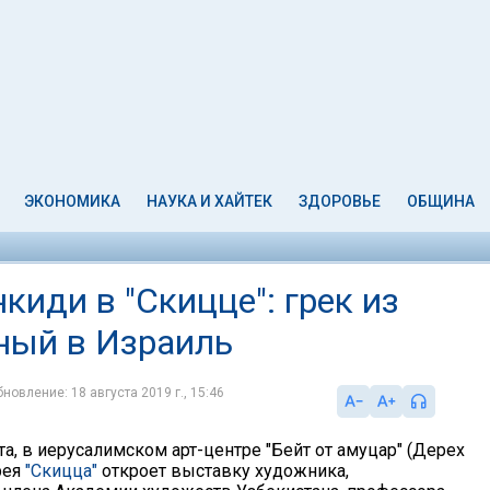
ЭКОНОМИКА
НАУКА И ХАЙТЕК
ЗДОРОВЬЕ
ОБЩИНА
иди в "Скицце": грек из
ный в Израиль
новление: 18 августа 2019 г., 15:46
ста, в иерусалимском арт-центре "Бейт от амуцар" (Дерех
рея
"Скицца"
откроет выставку художника,