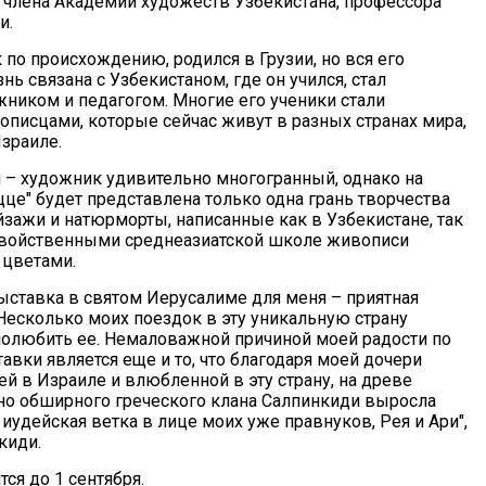
 члена Академии художеств Узбекистана, профессора
и.
 по происхождению, родился в Грузии, но вся его
нь связана с Узбекистаном, где он учился, стал
ником и педагогом. Многие его ученики стали
писцами, которые сейчас живут в разных странах мира,
Израиле.
 – художник удивительно многогранный, однако на
цце" будет представлена только одна грань творчества
йзажи и натюрморты, написанные как в Узбекистане, так
 свойственными среднеазиатской школе живописи
 цветами.
ыставка в святом Иерусалиме для меня – приятная
Несколько моих поездок в эту уникальную страну
полюбить ее. Немаловажной причиной моей радости по
авки является еще и то, что благодаря моей дочери
й в Израиле и влюбленной в эту страну, на древе
но обширного греческого клана Салпинкиди выросла
иудейская ветка в лице моих уже правнуков, Рея и Ари",
киди.
ся до 1 сентября.