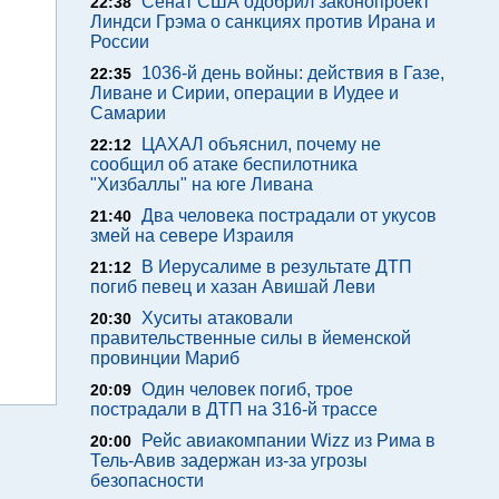
Сенат США одобрил законопроект
22:38
Линдси Грэма о санкциях против Ирана и
России
1036-й день войны: действия в Газе,
22:35
Ливане и Сирии, операции в Иудее и
Самарии
ЦАХАЛ объяснил, почему не
22:12
сообщил об атаке беспилотника
"Хизбаллы" на юге Ливана
Два человека пострадали от укусов
21:40
змей на севере Израиля
В Иерусалиме в результате ДТП
21:12
погиб певец и хазан Авишай Леви
Хуситы атаковали
20:30
правительственные силы в йеменской
провинции Мариб
Один человек погиб, трое
20:09
пострадали в ДТП на 316-й трассе
Рейс авиакомпании Wizz из Рима в
20:00
Тель-Авив задержан из-за угрозы
безопасности