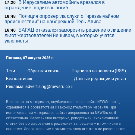
В Иерусалиме автомобиль врезался в
17:20
ограждение, водитель погиб
Полиция опровергла слухи о "чрезвычайном
16:48
происшествии" на набережной Тель-Авива
БАГАЦ отказался заморозить решение о лишении
16:40
льгот жертвователей йешивам, в которых учатся
уклонисты
Пятница, 07 августа 2026 г.
Теги
Обратная связь
Подписка на новости (RSS)
Без картинок
Данные редакции и устав
Реклама:
advertising@newsru.co.il
Все права на материалы, опубликованные на сайте NEWSru.co.il ,
охраняются в соответствии с законодательством Израиля. При
использовании материалов сайта гиперссылка на NEWSru.co.il
обязательна. Перепечатка интервью, репортажей, эксклюзивных
статей без согласования с редакцией запрещена – в том числе в
соцсетях. Использование фотоматериалов агентств не разрешается.