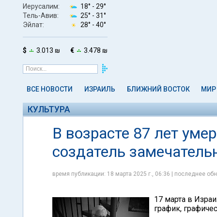
Иерусалим:
18° -
29°
Тель-Авив:
25° -
31°
Эйлат:
28° -
40°
$
3.013 ₪
€
3.478 ₪
ВСЕ НОВОСТИ
ИЗРАИЛЬ
БЛИЖНИЙ ВОСТОК
МИР
КУЛЬТУРА
В возрасте 87 лет уме
создатель замечатель
время публикации: 18 марта 2025 г., 06:36 | последнее обн
17 марта в Изра
график, графичес