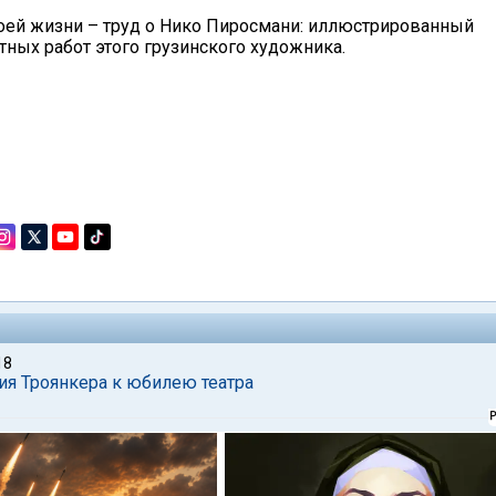
воей жизни – труд о Нико Пиросмани: иллюстрированный
тных работ этого грузинского художника.
18
дия Троянкера к юбилею театра