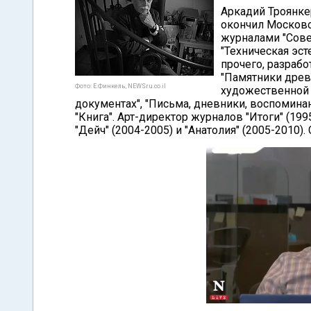
Аркадий Троянкер
окончил Московс
журналами "Сове
"Техническая эст
прочего, разраб
"Памятники древ
Фото: Е.Финкель, NEWSru.co.il
художественной к
документах", "Письма, дневники, воспомина
"Книга". Арт-директор журналов "Итоги" (199
"Дейч" (2004-2005) и "Анатолия" (2005-2010)