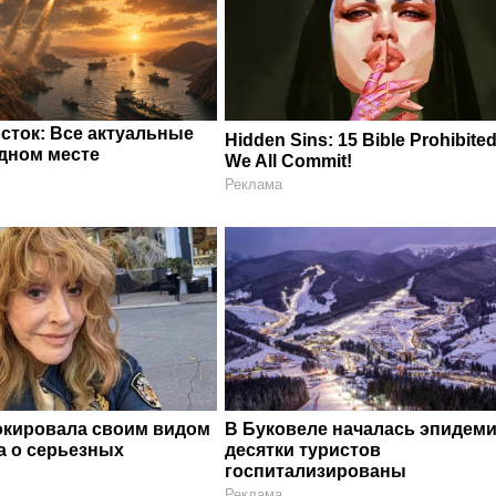
сток: Все актуальные
Hidden Sins: 15 Bible Prohibite
одном месте
We All Commit!
Реклама
окировала своим видом
В Буковеле началась эпидеми
а о серьезных
десятки туристов
госпитализированы
Реклама