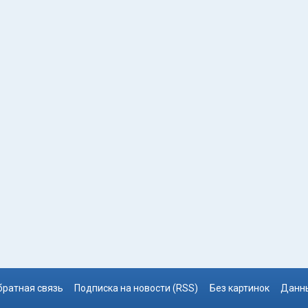
братная связь
Подписка на новости (RSS)
Без картинок
Данны