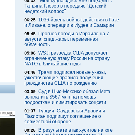
"Моя хуцпа здесь мне подходит".
06:32
Татьяна Глезер в передаче "Детский
недетский вопрос"
1036-й день войны: действия в Газе
06:25
и Ливане, операции в Иудее и Самарии
Прогноз погоды в Израиле на 7
05:45
августа: спад жары, переменная
облачность
WSJ: разведка США допускает
05:08
ограниченную атаку России на страну
NATO в ближайшие годы
Трамп подписал новые указы,
04:46
ужесточающие правила получения
гражданства США по рождению
Суд в Нью-Мексико обязал Meta
03:09
выплатить $567 млн на помощь
подросткам и лимитировать соцсети
Турция, Саудовская Аравия и
01:37
Пакистан подпишут соглашение о
совместной обороне
В результате атак хуситов на юге
00:28