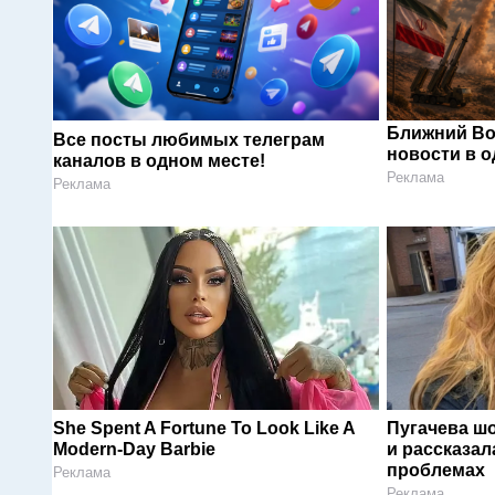
Ближний Во
Все посты любимых телеграм
новости в 
каналов в одном месте!
Реклама
Реклама
She Spent A Fortune To Look Like A
Пугачева ш
Modern-Day Barbie
и рассказал
проблемах
Реклама
Реклама