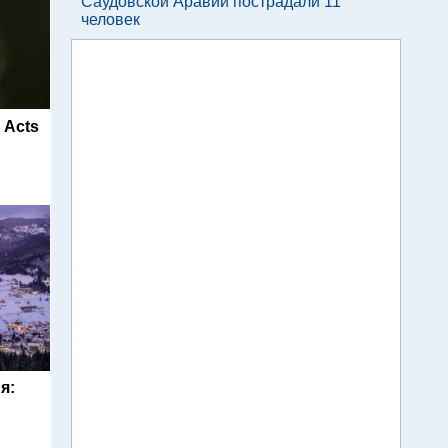
Саудовской Аравии пострадали 11
человек
d Acts
я: