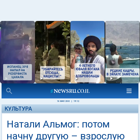
ИСПАНЕЦ ЗРЯ
НАПАЛ НА
РЕЗЕРВИСТА
ЦАХАЛА
18 МАЯ 2006
|
19:12
КУЛЬТУРА
Натали Альмог: потом
начну другую – взрослую