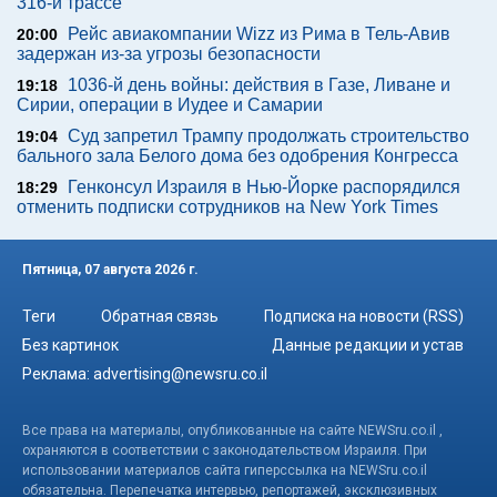
316-й трассе
Рейс авиакомпании Wizz из Рима в Тель-Авив
20:00
задержан из-за угрозы безопасности
1036-й день войны: действия в Газе, Ливане и
19:18
Сирии, операции в Иудее и Самарии
Суд запретил Трампу продолжать строительство
19:04
бального зала Белого дома без одобрения Конгресса
Генконсул Израиля в Нью-Йорке распорядился
18:29
отменить подписки сотрудников на New York Times
Пятница, 07 августа 2026 г.
Теги
Обратная связь
Подписка на новости (RSS)
Без картинок
Данные редакции и устав
Реклама:
advertising@newsru.co.il
Все права на материалы, опубликованные на сайте NEWSru.co.il ,
охраняются в соответствии с законодательством Израиля. При
использовании материалов сайта гиперссылка на NEWSru.co.il
обязательна. Перепечатка интервью, репортажей, эксклюзивных