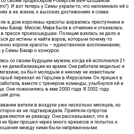
сь со своим продюсером Робертом Бен-Шошаном
рто"). И вот теперь у Симы украли то, что напоминало ей о
нях в ее жизни, о высоких достижениях и славе.
ле в дом королевы красоты ворвались преступники и
имы Бахар. Миссис Мира была в отчаянии и отказалась
в прессе произошедшее. Полиция взялась за дело и
ться до истины и найти воров, которым почему-то
енно корона красоты – единственное воспоминание,
 у Симы Бахар о конкурсе.
ась со своим будущим мужем, когда ей исполнился 21
ле ее демобилизации из армии. Она работала моделью и
агазине, он был молодым и никому не известным
торый переехал из Герцлии в Иерусалим. Он пришел в
 работала, вместе с тренером команды, улыбнулся ей и
е. Они поженились в мае 2000 года. В 2002 году
шая дочь.
тавании витали в воздухе уже несколько месяцев, но
 сторон их не подтверждала. Приятели супругов
дивляются их разводу. Они рассказывают, что в
 их брак прошел через много кризисов и попыток к
ношения между ними были напряженными.