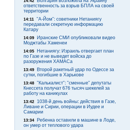
Болгария возложила на Украину
14:42
ответственность за взрыв БПЛА на своей
территории
"А-Йом": советники Нетаниягу
14:11
передавали секретную информацию
Катару
Иранские СМИ опубликовали видео
14:09
Моджтабы Хаменеи
Нетаниягу: Израиль отвергает план
14:05
по Газе и не выведет войска до
разоружения ХАМАСа
Второй ракетный удар по Одессе за
13:49
сутки, погибшие в Харькове
"Калькалист": "сменные" депутаты
13:48
Кнессета получат 676 тысяч шекелей за
работу на каникулах
1038-й день войны: действия в Газе,
13:42
Ливане и Сирии, операции в Иудее и
Самарии
Ребенка оставили в машине в Лоде,
13:34
он умер от теплового удара