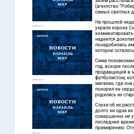
затем расстала
(агентство "Робе
самых светлых д
На прошлой неде
ynet.co.il
украли корону С
комментировать 
надеется докопа
понадобилась им
которое осталось
Сима познакомил
год, вскоре пос
продавщицей в м
футболистом, ко
ynet.co.il
магазин, где она
покорил ее сердц
родилась их стар
Слухи об их расс
долго ни одна из
совершенно не у
последнее время
примирению. От
Walla!