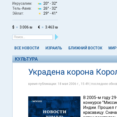
Иерусалим:
20° -
32°
Тель-Авив:
26° -
32°
Эйлат:
29° -
41°
$
3.006 ₪
€
3.463 ₪
ВСЕ НОВОСТИ
ИЗРАИЛЬ
БЛИЖНИЙ ВОСТОК
МИР
КУЛЬТУРА
Украдена корона Коро
время публикации: 18 мая 2006 г., 15:49 | последнее обнов
В 2005-м году 2
конкурсе "Мисси
Индии. Прошел г
красавицу. Снач