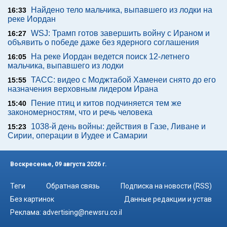
Найдено тело мальчика, выпавшего из лодки на
16:33
реке Иордан
WSJ: Трамп готов завершить войну с Ираном и
16:27
объявить о победе даже без ядерного соглашения
На реке Иордан ведется поиск 12-летнего
16:05
мальчика, выпавшего из лодки
ТАСС: видео с Моджтабой Хаменеи снято до его
15:55
назначения верховным лидером Ирана
Пение птиц и китов подчиняется тем же
15:40
закономерностям, что и речь человека
1038-й день войны: действия в Газе, Ливане и
15:23
Сирии, операции в Иудее и Самарии
Воскресенье, 09 августа 2026 г.
Теги
Обратная связь
Подписка на новости (RSS)
Без картинок
Данные редакции и устав
Реклама:
advertising@newsru.co.il