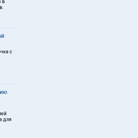
и в
в.
ой
чка с
дию
ией
а для