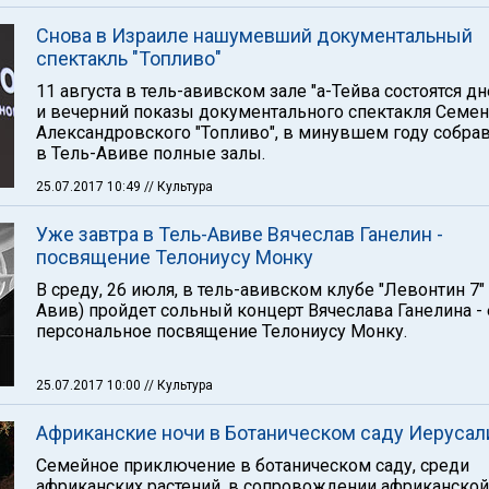
Снова в Израиле нашумевший документальный
спектакль "Топливо"
11 августа в тель-авивском зале "а-Тейва состоятся д
и вечерний показы документального спектакля Семен
Александровского "Топливо", в минувшем году собра
в Тель-Авиве полные залы.
25.07.2017 10:49
// Культура
Уже завтра в Тель-Авиве Вячеслав Ганелин -
посвящение Телониусу Монку
В среду, 26 июля, в тель-авивском клубе "Левонтин 7" 
Авив) пройдет сольный концерт Вячеслава Ганелина - 
персональное посвящение Телониусу Монку.
25.07.2017 10:00
// Культура
Африканские ночи в Ботаническом саду Иеруса
Семейное приключение в ботаническом саду, среди
африканских растений, в сопровождении африканской