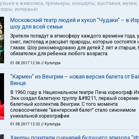
музыки и живописи, премьеры, концерты, выставки, музеи,
бзоры, интервью
Московский театр людей и кукол "Чудаки" – в Из
шоу для всей семьи
Зрители попадут в атмосферу каждого времени года, 
снег, листопад и расцвет природы, которые состоятся 
глазах. Шоу рекомендовано для детей 2 лет и старше, 
обязателен для ребенка любого возраста.
01.08.2017 12:36
// Культура
"Кармен" из Венгрии – новая версия балета от Б
Винце
В 1960 году в Национальном театре Печа хореограф 
Экк создал балетную труппу &#8211; первый соврем
балетный коллектив Венгрии. С того момента
словосочетание "венгерский балет" стало синонимом
уникальной хореографии.
01.08.2017 12:32
// Культура
Хакеры похитили сценарий будущего эпизода "И