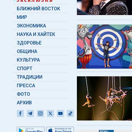
БЛИЖНИЙ ВОСТОК
МИР
ЭКОНОМИКА
НАУКА И ХАЙТЕК
ЗДОРОВЬЕ
ОБЩИНА
КУЛЬТУРА
СПОРТ
ТРАДИЦИИ
ПРЕССА
ФОТО
АРХИВ