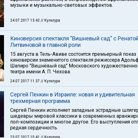
музыки и музыкально-световых эффектов.
24.07.2017 13:42
// Культура
Киноверсия спектакля "Вишневый сад" с Ренато
Литвиновой в главной роли
15 августа в Тель-Авиве состоится премьерный показ
киноверсии знаменитого спектакля режиссера Адоль
Шапиро "Вишнёвый сад" Московского художественно
театра имени А. П. Чехова.
24.07.2017 11:37
// Культура
Сергей Пенкин в Израиле: новая и удивительная
трехмерная программа
Сергей Пенкин исполняет западные эстрадные шляге
шедевры мировой классики в современных аранжиро
поп-композиции и многое другое. Его выступления от
редкая сердечность.
23.07.2017 15:41
// Культура