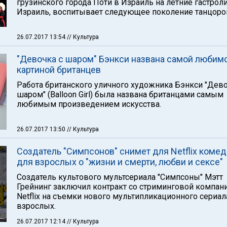
грузинского города Поти в Израиль на летние гастрол
Израиль, воспитывает следующее поколение танцоро
26.07.2017 13:54
// Культура
"Девочка с шаром" Бэнкси названа самой любим
картиной британцев
Работа британского уличного художника Бэнкси "Дево
шаром" (Balloon Girl) была названа британцами самым
любимым произведением искусства.
26.07.2017 13:50
// Культура
Создатель "Симпсонов" снимет для Netflix коме
для взрослых о "жизни и смерти, любви и сексе"
Создатель культового мультсериала "Симпсоны" Мэтт
Грейнинг заключил контракт со стриминговой компан
Netflix на съемки нового мультипликационного сериал
взрослых.
26.07.2017 12:14
// Культура