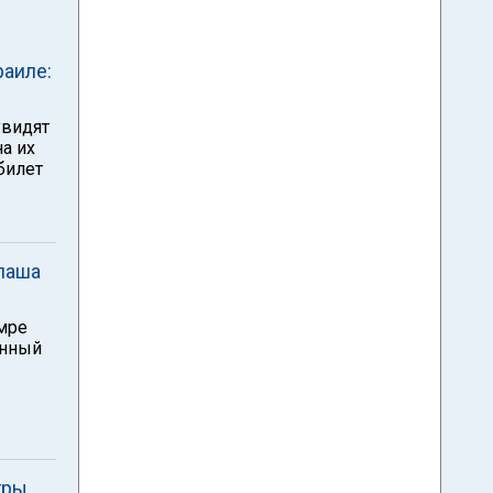
раиле:
увидят
на их
билет
алаша
Имре
енный
гры