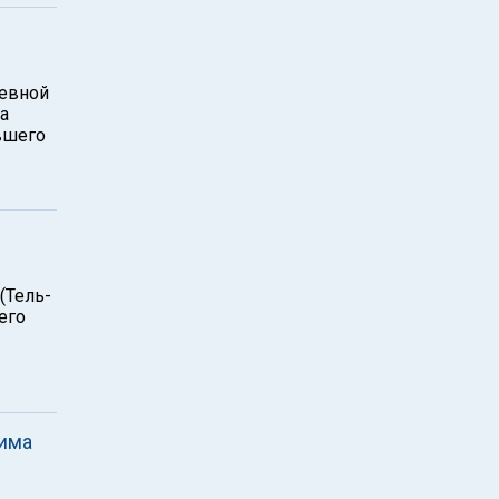
невной
а
вшего
(Тель-
его
лима