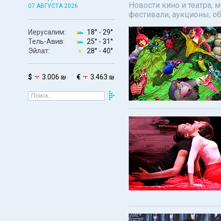
Новости кино и театра, 
07 АВГУСТА 2026
фестивали, аукционы, о
Иерусалим:
18° -
29°
Тель-Авив:
25° -
31°
Эйлат:
28° -
40°
$
3.006 ₪
€
3.463 ₪