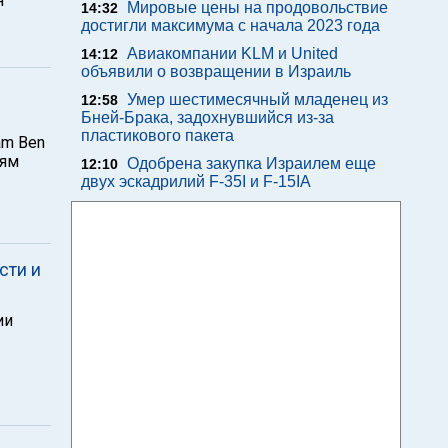
я
Мировые цены на продовольствие
14:32
достигли максимума с начала 2023 года
Авиакомпании KLM и United
14:12
объявили о возвращении в Израиль
Умер шестимесячный младенец из
12:58
Бней-Брака, задохнувшийся из-за
пластикового пакета
am Ben
лям
Одобрена закупка Израилем еще
12:10
двух эскадрилий F-35I и F-15IA
сти и
ии