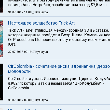
музыкантов. В этом году рейтинг возглавила 45-летня
певица Анна Нетребко, заработавшая за год $7,5 млн.
31.07.2017 11:09
// Культура
Настоящее волшебство Trick Art
Trick Art - впечатляющая международная 3D выставка,
которая впервые пройдет в Беэр-Шеве. Компания Ad
Or Productions Ltd посвящает эту выставку всем жите
Юга.
30.07.2017 09:19
// Культура
CirColombia - сочетание риска, адреналина, дерзо
молодости
Со 2 по 5 августа в Израиле выступит Цирк из Колумб
&#8211; который так и называется "ЦирКолумбия" -
CirColombia.
30.07.2017 09:08
// Культура