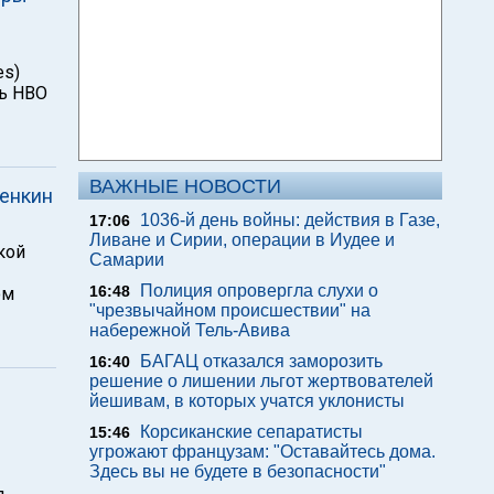
es)
ть НВО
ВАЖНЫЕ НОВОСТИ
Пенкин
1036-й день войны: действия в Газе,
17:06
Ливане и Сирии, операции в Иудее и
кой
Самарии
Полиция опровергла слухи о
16:48
ом
"чрезвычайном происшествии" на
набережной Тель-Авива
БАГАЦ отказался заморозить
16:40
решение о лишении льгот жертвователей
йешивам, в которых учатся уклонисты
Корсиканские сепаратисты
15:46
угрожают французам: "Оставайтесь дома.
Здесь вы не будете в безопасности"