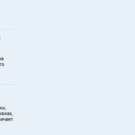
й
фа
го
ры,
вках,
личает