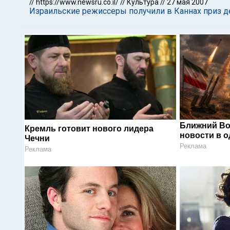
//
https://www.newsru.co.il/
//
Культура
//
27 мая 2007
Израильские режиссеры получили в Каннах приз д
Ближний Во
Кремль готовит нового лидера
новости в 
Чечни
Реклама
Реклама