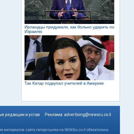
е редакции и устав
Реклама:
advertising@newsru.co.il
и материалов сайта гиперссылка на NEWSru.co.il обязательна.