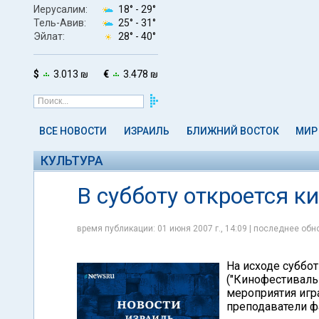
Иерусалим:
18° -
29°
Тель-Авив:
25° -
31°
Эйлат:
28° -
40°
$
3.013 ₪
€
3.478 ₪
ВСЕ НОВОСТИ
ИЗРАИЛЬ
БЛИЖНИЙ ВОСТОК
МИР
КУЛЬТУРА
В субботу откроется к
время публикации: 01 июня 2007 г., 14:09 | последнее обно
На исходе суббо
("Кинофестиваль
мероприятия игра
преподаватели ф