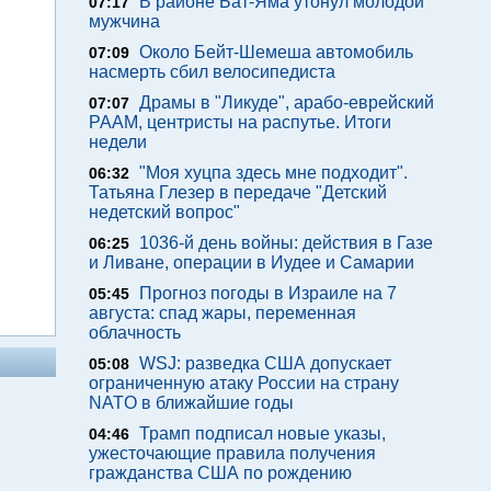
В районе Бат-Яма утонул молодой
07:17
мужчина
Около Бейт-Шемеша автомобиль
07:09
насмерть сбил велосипедиста
Драмы в "Ликуде", арабо-еврейский
07:07
РААМ, центристы на распутье. Итоги
недели
"Моя хуцпа здесь мне подходит".
06:32
Татьяна Глезер в передаче "Детский
недетский вопрос"
1036-й день войны: действия в Газе
06:25
и Ливане, операции в Иудее и Самарии
Прогноз погоды в Израиле на 7
05:45
августа: спад жары, переменная
облачность
WSJ: разведка США допускает
05:08
ограниченную атаку России на страну
NATO в ближайшие годы
Трамп подписал новые указы,
04:46
ужесточающие правила получения
гражданства США по рождению