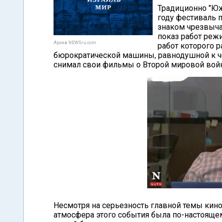
Традиционно "Юж
году фестиваль 
знаком чрезвыча
показ работ реж
Архив NEWSru.com
работ которого 
бюрократической машины, равнодушной к ч
снимал свои фильмы о Второй мировой войне
Несмотря на серьезность главной темы кино
атмосфера этого события была по-настоящем