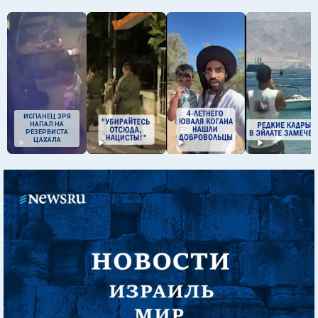
ИСПАНЕЦ ЗРЯ
НАПАЛ НА
РЕЗЕРВИСТА
ЦАХАЛА