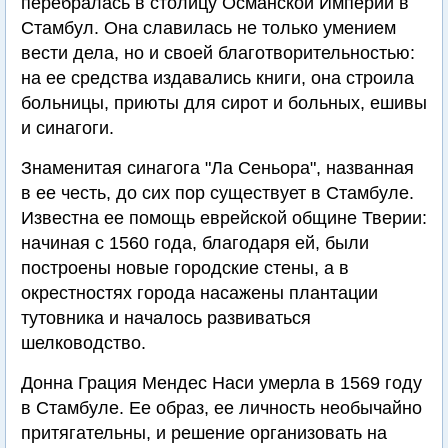
перебралась в столицу Османской Империи в
Стамбул. Она славилась не только умением
вести дела, но и своей благотворительностью:
на ее средства издавались книги, она строила
больницы, приюты для сирот и больных, ешивы
и синагоги.
Знаменитая синагога "Ла Сеньора", названная
в ее честь, до сих пор существует в Стамбуле.
Известна ее помощь еврейской общине Тверии:
начиная с 1560 года, благодаря ей, были
построены новые городские стены, а в
окрестностях города насажены плантации
тутовника и началось развиваться
шелководство.
Донна Грация Мендес Наси умерла в 1569 году
в Стамбуле. Ее образ, ее личность необычайно
притягательны, и решение организовать на