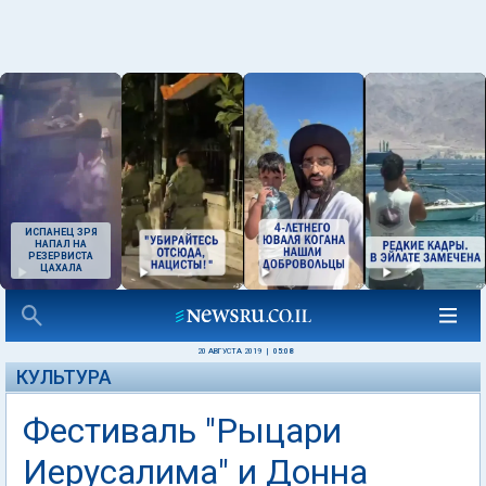
ИСПАНЕЦ ЗРЯ
НАПАЛ НА
РЕЗЕРВИСТА
ЦАХАЛА
20 АВГУСТА 2019
|
05:08
КУЛЬТУРА
Фестиваль "Рыцари
Иерусалима" и Донна