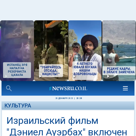
ИСПАНЕЦ ЗРЯ
НАПАЛ НА
РЕЗЕРВИСТА
ЦАХАЛА
20 ДЕКАБРЯ 2023
|
20:28
КУЛЬТУРА
Израильский фильм
"Дэниел Ауэрбах" включен