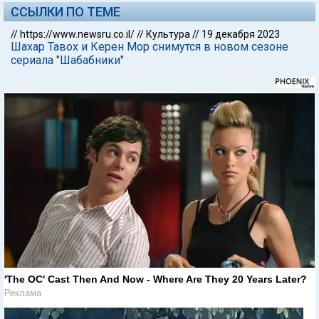
ССЫЛКИ ПО ТЕМЕ
//
https://www.newsru.co.il/
//
Культура
//
19 декабря 2023
Шахар Тавох и Керен Мор снимутся в новом сезоне
сериала "Шабабники"
'The OC' Cast Then And Now - Where Are They 20 Years Later?
Реклама