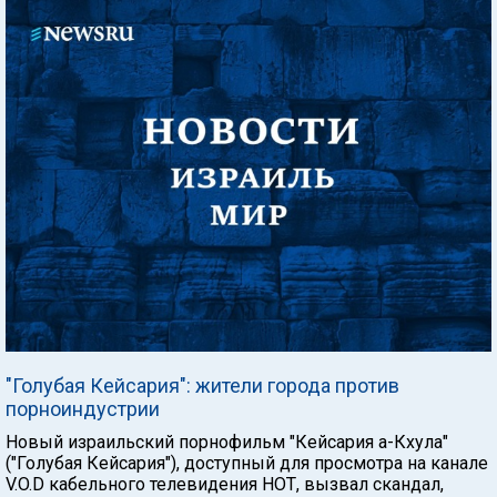
"Голубая Кейсария": жители города против
порноиндустрии
Новый израильский порнофильм "Кейсария а-Кхула"
("Голубая Кейсария"), доступный для просмотра на канале
V.O.D кабельного телевидения HOТ, вызвал скандал,