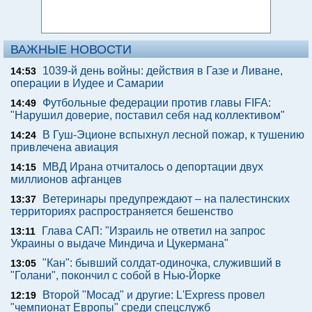
ВАЖНЫЕ НОВОСТИ
1039-й день войны: действия в Газе и Ливане,
14:53
операции в Иудее и Самарии
Футбольные федерации против главы FIFA:
14:49
"Нарушил доверие, поставил себя над коллективом"
В Гуш-Эционе вспыхнул лесной пожар, к тушению
14:24
привлечена авиация
МВД Ирана отчиталось о депортации двух
14:15
миллионов афганцев
Ветеринары предупреждают – на палестинских
13:37
территориях распространяется бешенство
Глава САП: "Израиль не ответил на запрос
13:11
Украины о выдаче Миндича и Цукермана"
"Кан": бывший солдат-одиночка, служивший в
13:05
"Голани", покончил с собой в Нью-Йорке
Второй "Мосад" и другие: L'Express провел
12:19
"чемпионат Европы" среди спецслужб