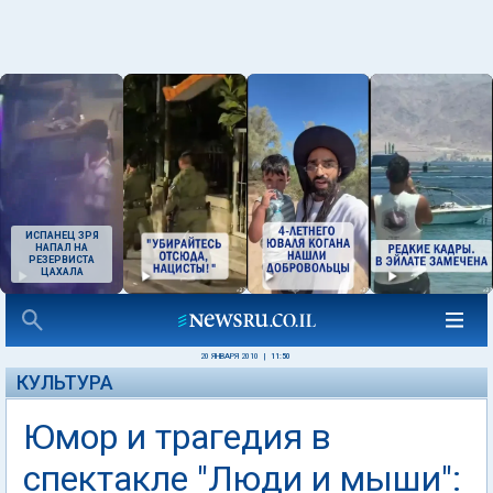
ИСПАНЕЦ ЗРЯ
НАПАЛ НА
РЕЗЕРВИСТА
ЦАХАЛА
20 ЯНВАРЯ 2010
|
11:50
КУЛЬТУРА
Юмор и трагедия в
спектакле "Люди и мыши":