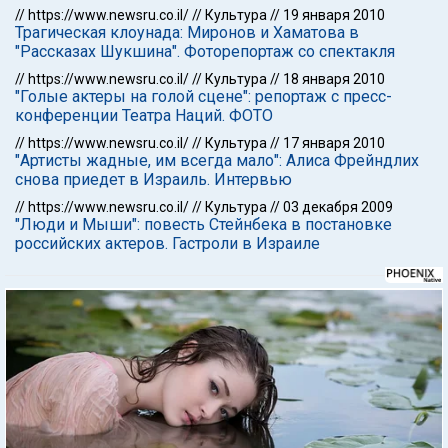
//
https://www.newsru.co.il/
//
Культура
//
19 января 2010
Трагическая клоунада: Миронов и Хаматова в
"Рассказах Шукшина". Фоторепортаж со спектакля
//
https://www.newsru.co.il/
//
Культура
//
18 января 2010
"Голые актеры на голой сцене": репортаж с пресс-
конференции Театра Наций. ФОТО
//
https://www.newsru.co.il/
//
Культура
//
17 января 2010
"Артисты жадные, им всегда мало": Алиса Фрейндлих
снова приедет в Израиль. Интервью
//
https://www.newsru.co.il/
//
Культура
//
03 декабря 2009
"Люди и Мыши": повесть Стейнбека в постановке
российских актеров. Гастроли в Израиле