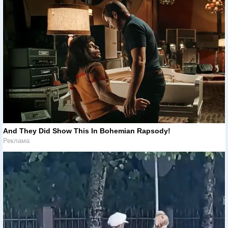
And They Did Show This In Bohemian Rapsody!
Реклама