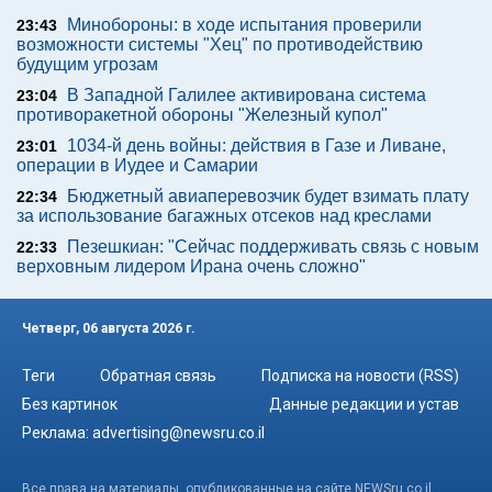
Минобороны: в ходе испытания проверили
23:43
возможности системы "Хец" по противодействию
будущим угрозам
В Западной Галилее активирована система
23:04
противоракетной обороны "Железный купол"
1034-й день войны: действия в Газе и Ливане,
23:01
операции в Иудее и Самарии
Бюджетный авиаперевозчик будет взимать плату
22:34
за использование багажных отсеков над креслами
Пезешкиан: "Сейчас поддерживать связь с новым
22:33
верховным лидером Ирана очень сложно"
Четверг, 06 августа 2026 г.
Теги
Обратная связь
Подписка на новости (RSS)
Без картинок
Данные редакции и устав
Реклама:
advertising@newsru.co.il
Все права на материалы, опубликованные на сайте NEWSru.co.il ,