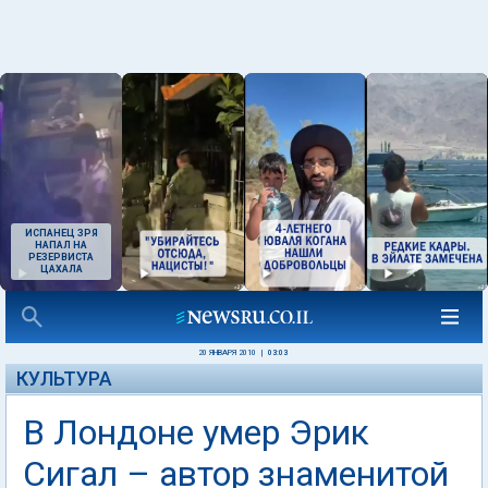
ИСПАНЕЦ ЗРЯ
НАПАЛ НА
РЕЗЕРВИСТА
ЦАХАЛА
20 ЯНВАРЯ 2010
|
03:03
КУЛЬТУРА
В Лондоне умер Эрик
Сигал – автор знаменитой