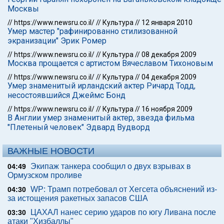
Москвы
//
https://www.newsru.co.il/
//
Культура
//
12 января 2010
Умер мастер "рафинированно стилизованной
экранизации" Эрик Ромер
//
https://www.newsru.co.il/
//
Культура
//
08 декабря 2009
Москва прощается с артистом Вячеславом Тихоновым
//
https://www.newsru.co.il/
//
Культура
//
04 декабря 2009
Умер знаменитый ирландский актер Ричард Тодд,
несостоявшийся Джеймс Бонд
//
https://www.newsru.co.il/
//
Культура
//
16 ноября 2009
В Англии умер знаменитый актер, звезда фильма
"Плетеный человек" Эдвард Вудворд
ВАЖНЫЕ НОВОСТИ
Экипаж танкера сообщил о двух взрывах в
04:49
Ормузском проливе
WP: Трамп потребовал от Хегсета объяснений из-
04:30
за истощения ракетных запасов США
ЦАХАЛ нанес серию ударов по югу Ливана после
03:30
атаки "Хизбаллы"